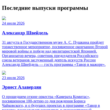
Последние выпуски программы
24 июля 2026
Александр Швейдель
31 августа в Государственном музее А. С. Пушкина пройдет
торжественное мероприятие, посвященное окончанию Второй
мировой войны и победе над милитаристской Японией.
Организатор вечера, советник председателя Российского
союза ветеранов заслуженный деятель искусств России
Александр Швейдель — гость программы «Тавор в мажоре».
23 июля 2026
Эрнест Алавердян
О прошедшем сезоне оркестра «Камерата Комитас»,
посвященном 100-летию со дня рождения Бориса
Чайковского, и о будущих проектах в программе «Тавор в
мажоре» рассказывает основатель и художественный