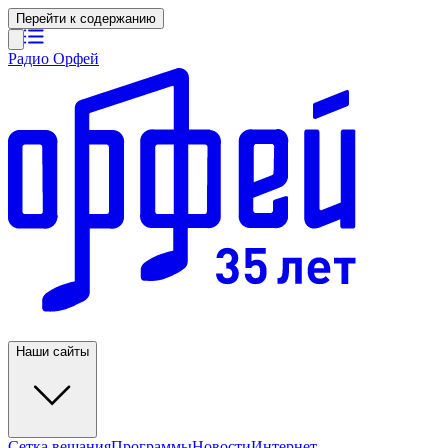
Перейти к содержанию
Радио Орфей
Наши сайты
Сетка вещания
Программы
Новости
Интернет-