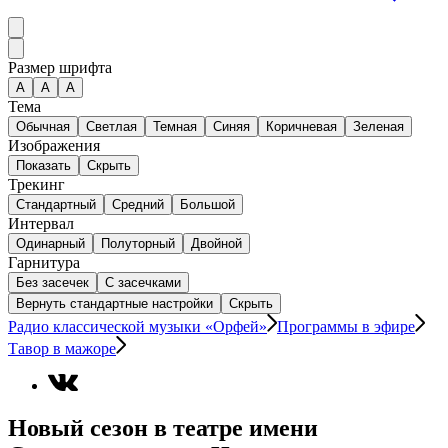
Размер шрифта
А
A
A
Тема
Обычная
Светлая
Темная
Синяя
Коричневая
Зеленая
Изображения
Показать
Скрыть
Трекинг
Стандартный
Средний
Большой
Интервал
Одинарный
Полуторный
Двойной
Гарнитура
Без засечек
С засечками
Вернуть стандартные настройки
Скрыть
Радио классической музыки «Орфей»
Программы в эфире
Тавор в мажоре
Новый сезон в театре имени