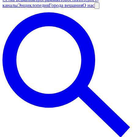
каналы
Энциклопедия
Города вещания
О нас