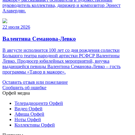
руководитель коллектива, дирижер и композитор Эрнест
Алавердян.
22 июля 2026
Валентина Семанова-Левко
В августе исполнится 100 лет со дня рождения солистки
Большого театра народной артистки РСФСР Валентины
Левко. Продюсер юбилейных мероприятий, внучка
выдающейся певицы Валентина Семанова-Левко – гость
программы «Тавор в мажоре».
Оставить отзыв или пожелание
Сообщить об ошибке
Орфей медиа
Телерадиоцентр Орфей
Видео Орфей
Афиша Орфей
Ноты Орфей
Коллективы Орфей