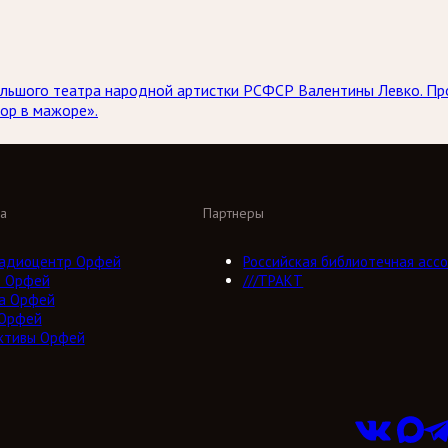
 Большого театра народной артистки РСФСР Валентины Левко. 
ор в мажоре».
а
Партнеры
адиоцентр Орфей
Российская библиотечная ассо
о Орфей
///ТРАКТ
а Орфей
 Орфей
ктивы Орфей