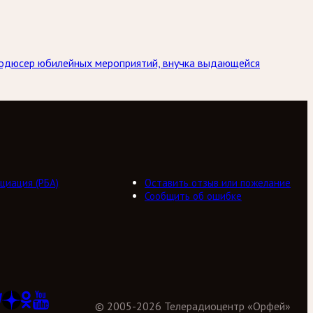
Продюсер юбилейных мероприятий, внучка выдающейся
циация (РБА)
Оставить отзыв или пожелание
Сообщить об ошибке
©
2005
-
2026
Телерадиоцентр «Орфей»