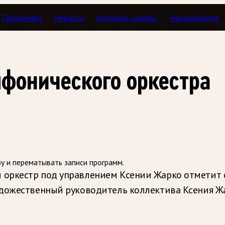
Программы
Новости
Интернет-каналы
Энциклопедия
Тавор в мажоре
фонического оркестра
зу и перематывать записи программ.
оркестр под управлением Ксении Жарко отметит 
удожественный руководитель коллектива Ксения Жа