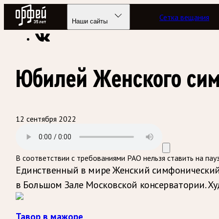
Радио Орфей
Сетка вещания
Радио классической музыки «Орфей»
Программы в эфире
Наши сайты
Юбилей Женского сим
12 сентября 2022
В соответствии с требованиями
РАО
нельзя ставить на пау
Единственный в мире Женский симфонический 
в Большом Зале Московской консерватории. Х
Тавор в мажоре