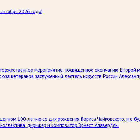
ентября 2026 года)
ет торжественное мероприятие, посвященное окончанию Второй 
союза ветеранов заслуженный деятель искусств России Алексан
щенном 100-летию со дня рождения Бориса Чайковского, и о бу
коллектива, дирижер и композитор Эрнест Алавердян.