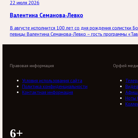
22 июля 2026
Валентина Семанова-Левко
В августе исполнится 100 лет со дня рождения солистки
певицы Валентина Семанова-Левко – гость программы «Тав
Правовая информация
Орфей меди
Условия использования сайта
Телер
Политика конфиденциальности
Виде
Контактная информация
Афиш
Ноты
Колле
6+