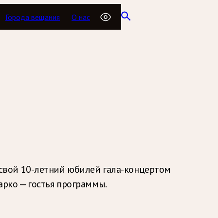
Города вещания
О нас
свой 10-летний юбилей гала-концертом
рко — гостья программы.