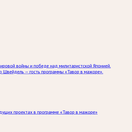
мировой войны и победе над милитаристской Японией.
др Швейдель — гость программы «Тавор в мажоре».
дущих проектах в программе «Тавор в мажоре»