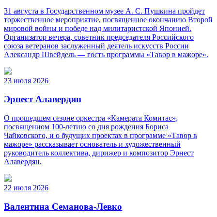
31 августа в Государственном музее А. С. Пушкина пройдет
торжественное мероприятие, посвященное окончанию Второй
мировой войны и победе над милитаристской Японией.
Организатор вечера, советник председателя Российского
союза ветеранов заслуженный деятель искусств России
Александр Швейдель — гость программы «Тавор в мажоре».
23 июля 2026
Эрнест Алавердян
О прошедшем сезоне оркестра «Камерата Комитас»,
посвященном 100-летию со дня рождения Бориса
Чайковского, и о будущих проектах в программе «Тавор в
мажоре» рассказывает основатель и художественный
руководитель коллектива, дирижер и композитор Эрнест
Алавердян.
22 июля 2026
Валентина Семанова-Левко