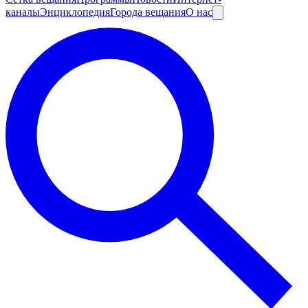
каналы
Энциклопедия
Города вещания
О нас