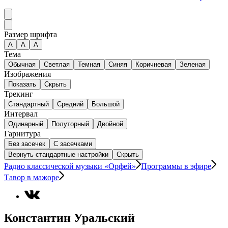
Размер шрифта
А
A
A
Тема
Обычная
Светлая
Темная
Синяя
Коричневая
Зеленая
Изображения
Показать
Скрыть
Трекинг
Стандартный
Средний
Большой
Интервал
Одинарный
Полуторный
Двойной
Гарнитура
Без засечек
С засечками
Вернуть стандартные настройки
Скрыть
Радио классической музыки «Орфей»
Программы в эфире
Тавор в мажоре
Константин Уральский