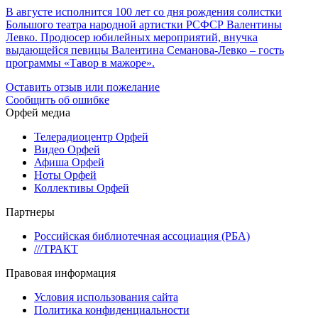
В августе исполнится 100 лет со дня рождения солистки
Большого театра народной артистки РСФСР Валентины
Левко. Продюсер юбилейных мероприятий, внучка
выдающейся певицы Валентина Семанова-Левко – гость
программы «Тавор в мажоре».
Оставить отзыв или пожелание
Сообщить об ошибке
Орфей медиа
Телерадиоцентр Орфей
Видео Орфей
Афиша Орфей
Ноты Орфей
Коллективы Орфей
Партнеры
Российская библиотечная ассоциация (РБА)
///ТРАКТ
Правовая информация
Условия использования сайта
Политика конфиденциальности