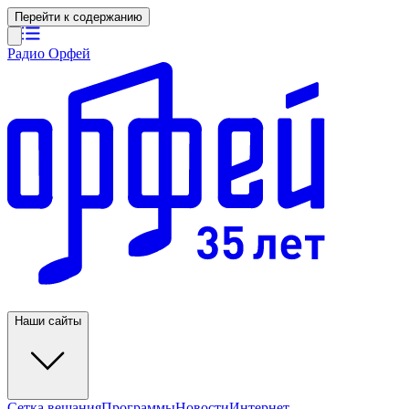
Перейти к содержанию
Радио Орфей
Наши сайты
Сетка вещания
Программы
Новости
Интернет-