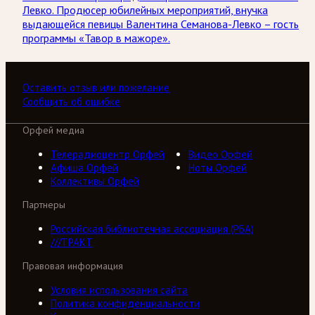
Левко. Продюсер юбилейных мероприятий, внучка
выдающейся певицы Валентина Семанова-Левко – гость
программы «Тавор в мажоре».
Оставить отзыв или пожелание
Сообщить об ошибке
Орфей медиа
Телерадиоцентр Орфей
Видео Орфей
Афиша Орфей
Ноты Орфей
Коллективы Орфей
Партнеры
Российская библиотечная ассоциация (РБА)
///ТРАКТ
Правовая информация
Условия использования сайта
Политика конфиденциальности