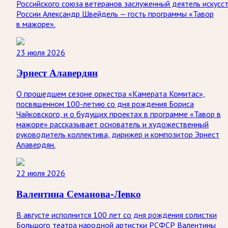
Российского союза ветеранов заслуженный деятель искусс
России Александр Швейдель — гость программы «Тавор
в мажоре».
23 июля 2026
Эрнест Алавердян
О прошедшем сезоне оркестра «Камерата Комитас»,
посвященном 100-летию со дня рождения Бориса
Чайковского, и о будущих проектах в программе «Тавор в
мажоре» рассказывает основатель и художественный
руководитель коллектива, дирижер и композитор Эрнест
Алавердян.
22 июля 2026
Валентина Семанова-Левко
В августе исполнится 100 лет со дня рождения солистки
Большого театра народной артистки РСФСР Валентины