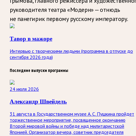
Грымова, главного режиссёра и художественно
руководителя театра «Модерн» — отнюдь
не панегирик первому русскому императору.
Тавор в мажоре
Интервью с творческими людьми (программа в отпуске до
сентября 2026 года)
Последние выпуски программы
24 июля 2026
Александр Швейдель
31 августа в Государственном музее А. С. Пушкина пройдет
торжественное мероприятие, посвященное окончанию
Второй мировой войны и победе над милитаристской
Японией. Организатор вечера, советник председателя