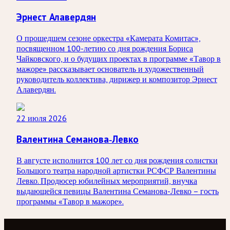
Эрнест Алавердян
О прошедшем сезоне оркестра «Камерата Комитас»,
посвященном 100-летию со дня рождения Бориса
Чайковского, и о будущих проектах в программе «Тавор в
мажоре» рассказывает основатель и художественный
руководитель коллектива, дирижер и композитор Эрнест
Алавердян.
22 июля 2026
Валентина Семанова-Левко
В августе исполнится 100 лет со дня рождения солистки
Большого театра народной артистки РСФСР Валентины
Левко. Продюсер юбилейных мероприятий, внучка
выдающейся певицы Валентина Семанова-Левко – гость
программы «Тавор в мажоре».