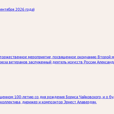
ентября 2026 года)
ет торжественное мероприятие, посвященное окончанию Второй 
союза ветеранов заслуженный деятель искусств России Алексан
щенном 100-летию со дня рождения Бориса Чайковского, и о бу
коллектива, дирижер и композитор Эрнест Алавердян.