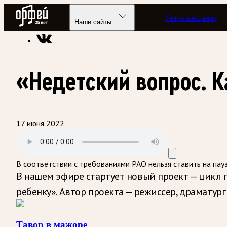
Радио Орфей
Сетка вещания
Радио классической музыки «Орфей»
Программы в эфире
Наши сайты
«Недетский вопрос. К
17 июня 2022
В соответствии с требованиями
РАО
нельзя ставить на пау
В нашем эфире стартует новый проект — цикл 
ребенку». Автор проекта — режиссер, драмату
Тавор в мажоре