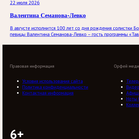
22 июля 2026
Валентина Семанова-Левко
В августе исполнится 100 лет со дня рождения солистки
певицы Валентина Семанова-Левко – гость программы «Тав
Правовая информация
Орфей меди
Условия использования сайта
Телер
Политика конфиденциальности
Виде
Контактная информация
Афиш
Ноты
Колле
6+