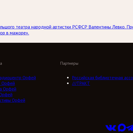
 Большого театра народной артистки РСФСР Валентины Левко. 
ор в мажоре».
а
Партнеры
адиоцентр Орфей
Российская библиотечная ассо
о Орфей
///ТРАКТ
а Орфей
 Орфей
ктивы Орфей