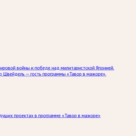
мировой войны и победе над милитаристской Японией.
др Швейдель — гость программы «Тавор в мажоре».
дущих проектах в программе «Тавор в мажоре»