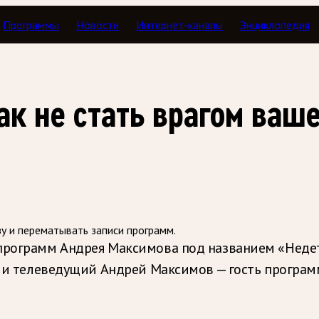
Программы
Новости
Интернет-каналы
Энциклопедия
Тавор в мажоре
ак не стать врагом ваш
зу и перематывать записи программ.
программ Андрея Максимова под названием «Недетс
рг и телеведущий Андрей Максимов — гость програм