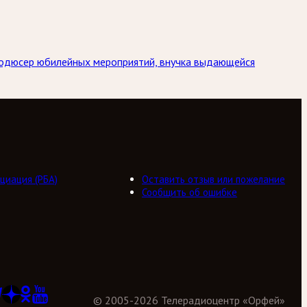
Продюсер юбилейных мероприятий, внучка выдающейся
циация (РБА)
Оставить отзыв или пожелание
Сообщить об ошибке
©
2005
-
2026
Телерадиоцентр «Орфей»