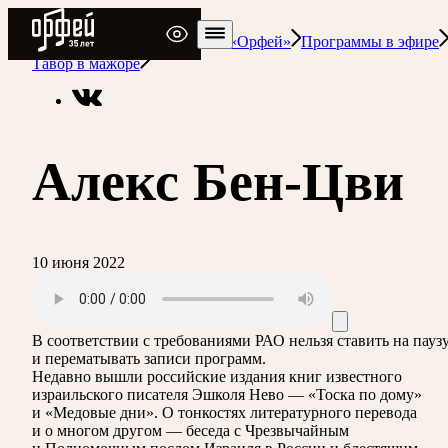
Радио Орфей
Радио классической музыки «Орфей»
Программы в эфире
Тавор в мажоре
Алекс Бен-Цви
10 июня 2022
В соответствии с требованиями
РАО
нельзя ставить на пауз
и перематывать записи программ.
Недавно вышли российские издания книг известного
израильского писателя Эшколя Нево — «Тоска по дому»
и «Медовые дни». О тонкостях литературного перевода
и о многом другом — беседа с Чрезвычайным