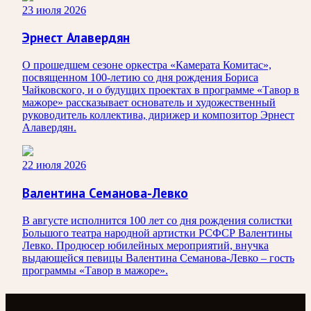
23 июля 2026
Эрнест Алавердян
О прошедшем сезоне оркестра «Камерата Комитас»,
посвященном 100-летию со дня рождения Бориса
Чайковского, и о будущих проектах в программе «Тавор в
мажоре» рассказывает основатель и художественный
руководитель коллектива, дирижер и композитор Эрнест
Алавердян.
22 июля 2026
Валентина Семанова-Левко
В августе исполнится 100 лет со дня рождения солистки
Большого театра народной артистки РСФСР Валентины
Левко. Продюсер юбилейных мероприятий, внучка
выдающейся певицы Валентина Семанова-Левко – гость
программы «Тавор в мажоре».