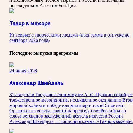
и Полномочным послом Израиля в России и блестящим
переводчиком Алексом Бен-Цви.
Тавор в мажоре
Интервью с творческими людьми (программа в отпуске до
сентября 2026 года)
Последние выпуски программы
24 июля 2026
Александр Швейдель
31 августа в Государственном музее А. С. Пушкина пройдет
торжественное мероприятие, посвященное окончанию Втор
мировой войны и победе над милитаристской Японией.
Организатор вечера, советник председателя Российского
союза ветеранов заслуженный деятель искусств России
Александр Швейдель — гость программы «Тавор в мажоре»