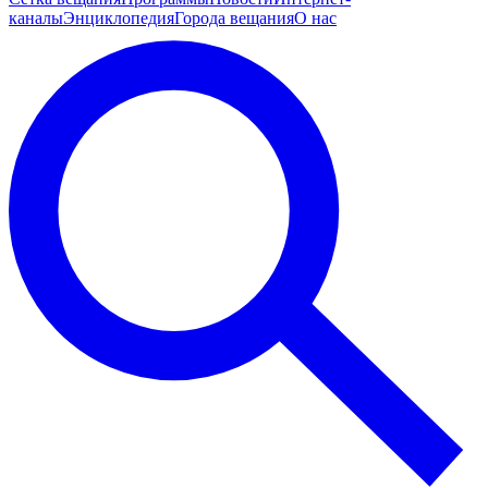
каналы
Энциклопедия
Города вещания
О нас