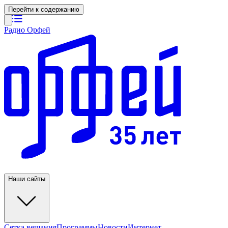
Перейти к содержанию
Радио Орфей
Наши сайты
Сетка вещания
Программы
Новости
Интернет-