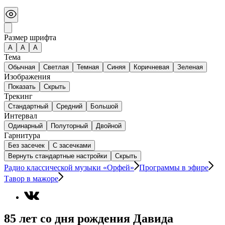
Размер шрифта
А
A
A
Тема
Обычная
Светлая
Темная
Синяя
Коричневая
Зеленая
Изображения
Показать
Скрыть
Трекинг
Стандартный
Средний
Большой
Интервал
Одинарный
Полуторный
Двойной
Гарнитура
Без засечек
С засечками
Вернуть стандартные настройки
Скрыть
Радио классической музыки «Орфей»
Программы в эфире
Тавор в мажоре
85 лет со дня рождения Давида