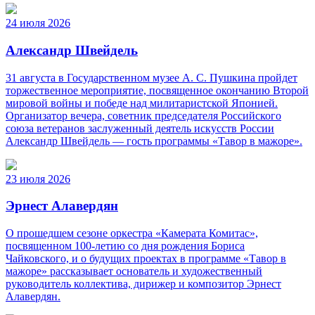
24 июля 2026
Александр Швейдель
31 августа в Государственном музее А. С. Пушкина пройдет
торжественное мероприятие, посвященное окончанию Второй
мировой войны и победе над милитаристской Японией.
Организатор вечера, советник председателя Российского
союза ветеранов заслуженный деятель искусств России
Александр Швейдель — гость программы «Тавор в мажоре».
23 июля 2026
Эрнест Алавердян
О прошедшем сезоне оркестра «Камерата Комитас»,
посвященном 100-летию со дня рождения Бориса
Чайковского, и о будущих проектах в программе «Тавор в
мажоре» рассказывает основатель и художественный
руководитель коллектива, дирижер и композитор Эрнест
Алавердян.