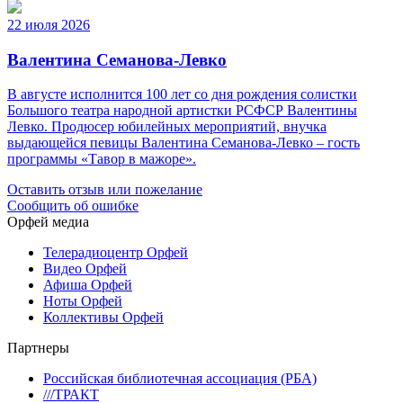
22 июля 2026
Валентина Семанова-Левко
В августе исполнится 100 лет со дня рождения солистки
Большого театра народной артистки РСФСР Валентины
Левко. Продюсер юбилейных мероприятий, внучка
выдающейся певицы Валентина Семанова-Левко – гость
программы «Тавор в мажоре».
Оставить отзыв или пожелание
Сообщить об ошибке
Орфей медиа
Телерадиоцентр Орфей
Видео Орфей
Афиша Орфей
Ноты Орфей
Коллективы Орфей
Партнеры
Российская библиотечная ассоциация (РБА)
///ТРАКТ