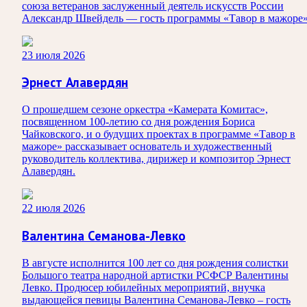
союза ветеранов заслуженный деятель искусств России
Александр Швейдель — гость программы «Тавор в мажоре»
23 июля 2026
Эрнест Алавердян
О прошедшем сезоне оркестра «Камерата Комитас»,
посвященном 100-летию со дня рождения Бориса
Чайковского, и о будущих проектах в программе «Тавор в
мажоре» рассказывает основатель и художественный
руководитель коллектива, дирижер и композитор Эрнест
Алавердян.
22 июля 2026
Валентина Семанова-Левко
В августе исполнится 100 лет со дня рождения солистки
Большого театра народной артистки РСФСР Валентины
Левко. Продюсер юбилейных мероприятий, внучка
выдающейся певицы Валентина Семанова-Левко – гость