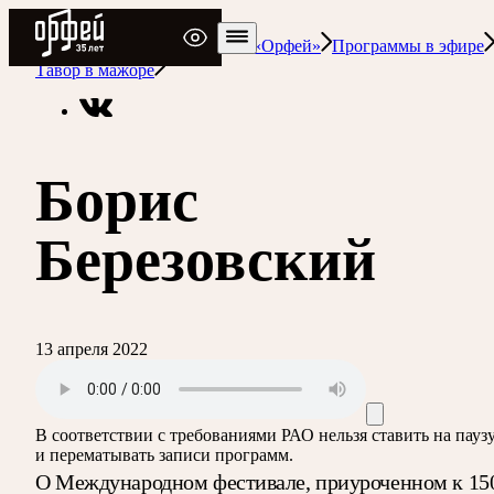
Радио Орфей
Радио классической музыки «Орфей»
Программы в эфире
Тавор в мажоре
Борис
Березовский
13 апреля 2022
В соответствии с требованиями
РАО
нельзя ставить на пауз
и перематывать записи программ.
О Международном фестивале, приуроченном к 15