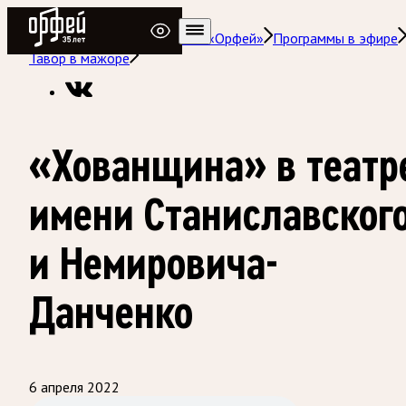
Радио Орфей
Радио классической музыки «Орфей»
Программы в эфире
Тавор в мажоре
«Хованщина» в театр
имени Станиславског
и Немировича-
Данченко
6 апреля 2022