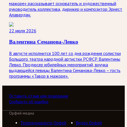
мажоре» рассказывает основатель и художественный
руководитель коллектива, дирижер и композитор Эрнест
Алавердян.
22 июля 2026
Валентина Семанова-Левко
В августе исполнится 100 лет со дня рождения солистки
Большого театра народной артистки РСФСР Валентины
Левко. Продюсер юбилейных мероприятий, внучка
выдающейся певицы Валентина Семанова-Левко – гость
программы «Тавор в мажоре».
Оставить отзыв или пожелание
Сообщить об ошибке
Орфей медиа
Телерадиоцентр Орфей
Видео Орфей