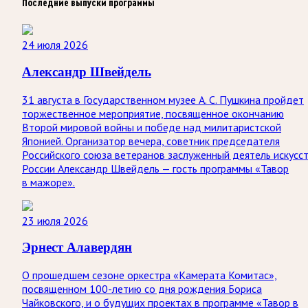
Последние выпуски программы
24 июля 2026
Александр Швейдель
31 августа в Государственном музее А. С. Пушкина пройдет
торжественное мероприятие, посвященное окончанию
Второй мировой войны и победе над милитаристской
Японией. Организатор вечера, советник председателя
Российского союза ветеранов заслуженный деятель искусс
России Александр Швейдель — гость программы «Тавор
в мажоре».
23 июля 2026
Эрнест Алавердян
О прошедшем сезоне оркестра «Камерата Комитас»,
посвященном 100-летию со дня рождения Бориса
Чайковского, и о будущих проектах в программе «Тавор в