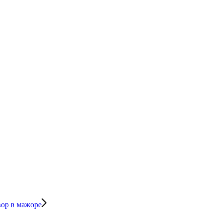
вор в мажоре