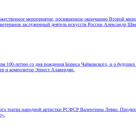
торжественное мероприятие, посвященное окончанию Второй мир
а ветеранов заслуженный деятель искусств России Александр Шв
м 100-летию со дня рождения Бориса Чайковского, и о будущих 
ер и композитор Эрнест Алавердян.
льшого театра народной артистки РСФСР Валентины Левко. Про
е».