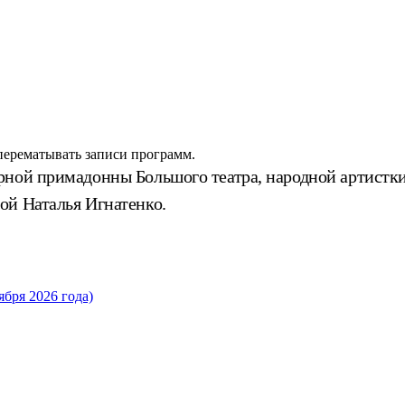
 перематывать записи программ.
арной примадонны Большого театра, народной артис
ой Наталья Игнатенко.
бря 2026 года)