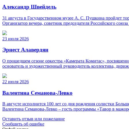
Александр Швейдель
31 августа в Государственном музее А. С. Пушкина пройдет 
Организатор вечера, советник председателя Российского союз
23 июля 2026
Эрнест Алавердян
О прошедшем сезоне оркестра «Камерата Комитас», посвященно
основатель и художественный руководитель коллектива, дириж
22 июля 2026
Валентина Семанова-Левко
В августе исполнится 100 лет со дня рождения солистки Бо
Валентина Семанова-Левко – гость программы «Тавор в мажор
Оставить отзыв или пожелание
Сообщить об ошибке