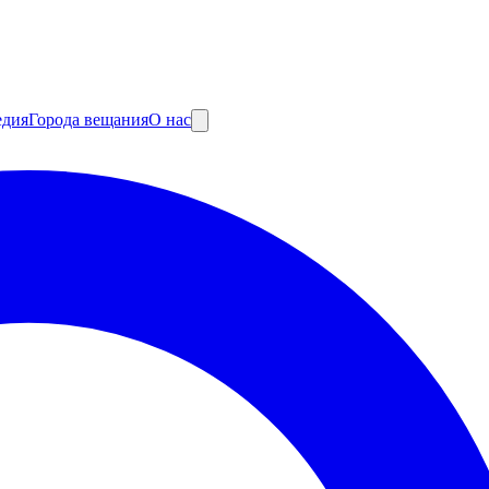
едия
Города вещания
О нас