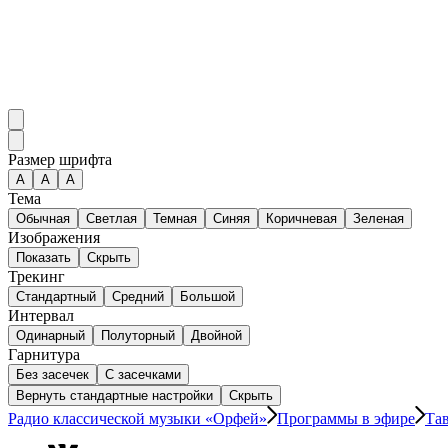
Размер шрифта
А
A
A
Тема
Обычная
Светлая
Темная
Синяя
Коричневая
Зеленая
Изображения
Показать
Скрыть
Трекинг
Стандартный
Средний
Большой
Интервал
Одинарный
Полуторный
Двойной
Гарнитура
Без засечек
С засечками
Вернуть стандартные настройки
Скрыть
Радио классической музыки «Орфей»
Программы в эфире
Та