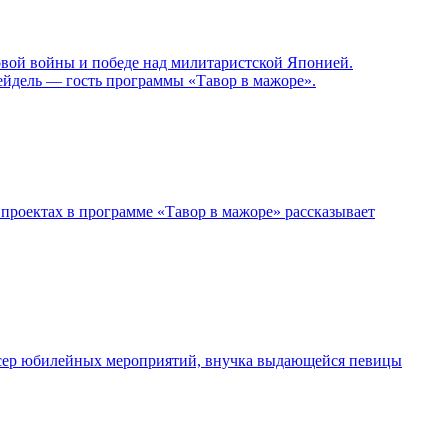
овой войны и победе над милитаристской Японией.
ейдель — гость программы «Тавор в мажоре».
проектах в программе «Тавор в мажоре» рассказывает
дюсер юбилейных мероприятий, внучка выдающейся певицы