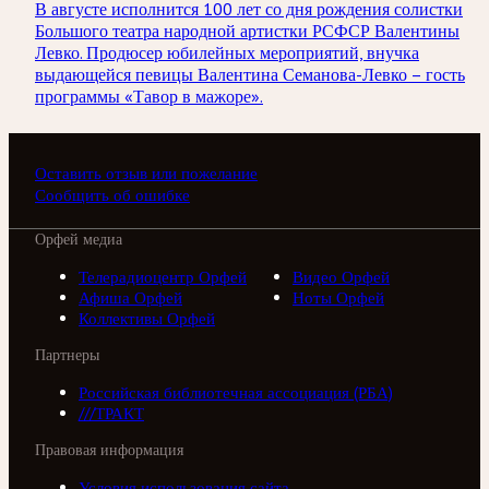
В августе исполнится 100 лет со дня рождения солистки
Большого театра народной артистки РСФСР Валентины
Левко. Продюсер юбилейных мероприятий, внучка
выдающейся певицы Валентина Семанова-Левко – гость
программы «Тавор в мажоре».
Оставить отзыв или пожелание
Сообщить об ошибке
Орфей медиа
Телерадиоцентр Орфей
Видео Орфей
Афиша Орфей
Ноты Орфей
Коллективы Орфей
Партнеры
Российская библиотечная ассоциация (РБА)
///ТРАКТ
Правовая информация
Условия использования сайта