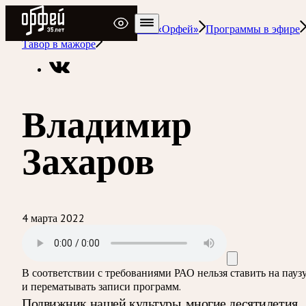
Радио Орфей
Радио классической музыки «Орфей»
Программы в эфире
Тавор в мажоре
Владимир
Захаров
4 марта 2022
В соответствии с требованиями
РАО
нельзя ставить на пауз
и перематывать записи программ.
Подвижник нашей культуры, многие десятилетия