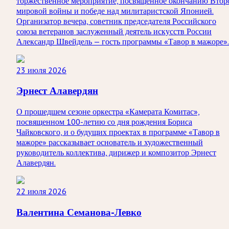
торжественное мероприятие, посвященное окончанию Втор
мировой войны и победе над милитаристской Японией.
Организатор вечера, советник председателя Российского
союза ветеранов заслуженный деятель искусств России
Александр Швейдель — гость программы «Тавор в мажоре».
23 июля 2026
Эрнест Алавердян
О прошедшем сезоне оркестра «Камерата Комитас»,
посвященном 100-летию со дня рождения Бориса
Чайковского, и о будущих проектах в программе «Тавор в
мажоре» рассказывает основатель и художественный
руководитель коллектива, дирижер и композитор Эрнест
Алавердян.
22 июля 2026
Валентина Семанова-Левко