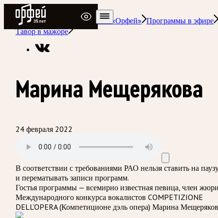
Радио Орфей
Радио классической музыки «Орфей»
Программы в эфире
Тавор в мажоре
Марина Мещерякова
24 февраля 2022
В соответствии с требованиями
РАО
нельзя ставить на пауз
и перематывать записи программ.
Гостья программы — всемирно известная певица, член жюр
Международного конкурса вокалистов COMPETIZIONE
DELL’OPERA (Компетиционе дэль опера) Марина Мещеряков