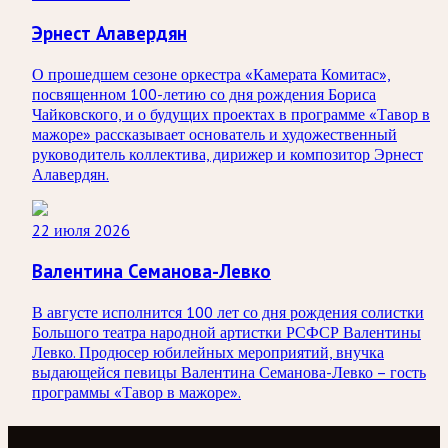
Эрнест Алавердян
О прошедшем сезоне оркестра «Камерата Комитас»,
посвященном 100-летию со дня рождения Бориса
Чайковского, и о будущих проектах в программе «Тавор в
мажоре» рассказывает основатель и художественный
руководитель коллектива, дирижер и композитор Эрнест
Алавердян.
22 июля 2026
Валентина Семанова-Левко
В августе исполнится 100 лет со дня рождения солистки
Большого театра народной артистки РСФСР Валентины
Левко. Продюсер юбилейных мероприятий, внучка
выдающейся певицы Валентина Семанова-Левко – гость
программы «Тавор в мажоре».