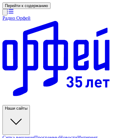
Перейти к содержанию
Радио Орфей
Наши сайты
Сетка вещания
Программы
Новости
Интернет-