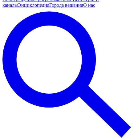
каналы
Энциклопедия
Города вещания
О нас