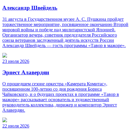
Александр Швейдель
31 августа в Государственном музее А. С. Пушкина пройдет
торжественное мероприятие, посвященное окончанию Второй
мировой войны и победе над милитаристской Японией.
Организатор вечера, советник председателя Российского
союза ветеранов заслуженный деятель искусств России
Александр Швейдель — гость программы «Тавор в мажоре».
23 июля 2026
Эрнест Алавердян
О прошедшем сезоне оркестра «Камерата Комитас»,
посвященном 100-летию со дня рождения Бориса
Чайковского, и о будущих проектах в программе «Тавор в
мажоре» рассказывает основатель и художественный
руководитель коллектива, дирижер и композитор Эрнест
Алавердян.
22 июля 2026