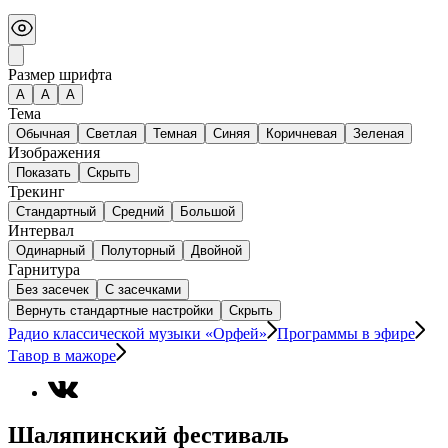
Размер шрифта
А
A
A
Тема
Обычная
Светлая
Темная
Синяя
Коричневая
Зеленая
Изображения
Показать
Скрыть
Трекинг
Стандартный
Средний
Большой
Интервал
Одинарный
Полуторный
Двойной
Гарнитура
Без засечек
С засечками
Вернуть стандартные настройки
Скрыть
Радио классической музыки «Орфей»
Программы в эфире
Тавор в мажоре
Шаляпинский фестиваль