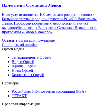
Валентина Семанова-Левко
В августе исполнится 100 лет со дня рождения солистки
Большого театра народной артистки РСФСР Валентины
Левко. Продюсер юбилейных мероприятий, внучка
выдающейся певицы Валентина Семанова-Левко – гость
программы «Тавор в мажоре».
Оставить отзыв или пожелание
Сообщить об ошибке
Орфей медиа
Телерадиоцентр Орфей
Видео Орфей
Афиша Орфей
Ноты Орфей
Коллективы Орфей
Партнеры
Российская библиотечная ассоциация (РБА)
///ТРАКТ
Правовая информация