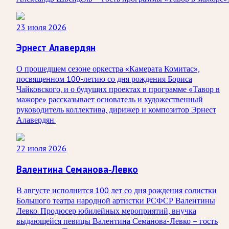
23 июля 2026
Эрнест Алавердян
О прошедшем сезоне оркестра «Камерата Комитас»,
посвященном 100-летию со дня рождения Бориса
Чайковского, и о будущих проектах в программе «Тавор в
мажоре» рассказывает основатель и художественный
руководитель коллектива, дирижер и композитор Эрнест
Алавердян.
22 июля 2026
Валентина Семанова-Левко
В августе исполнится 100 лет со дня рождения солистки
Большого театра народной артистки РСФСР Валентины
Левко. Продюсер юбилейных мероприятий, внучка
выдающейся певицы Валентина Семанова-Левко – гость