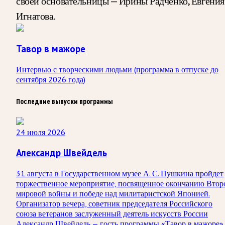
своей основательницы — Ирины Радченко, Евгения
Игнатова.
Тавор в мажоре
Интервью с творческими людьми (программа в отпуске до
сентября 2026 года)
Последние выпуски программы
24 июля 2026
Александр Швейдель
31 августа в Государственном музее А. С. Пушкина пройдет
торжественное мероприятие, посвященное окончанию Втор
мировой войны и победе над милитаристской Японией.
Организатор вечера, советник председателя Российского
союза ветеранов заслуженный деятель искусств России
Александр Швейдель — гость программы «Тавор в мажоре».