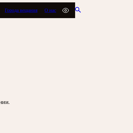
Города вещания
О нас
нии.