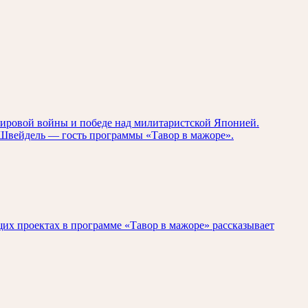
мировой войны и победе над милитаристской Японией.
р Швейдель — гость программы «Тавор в мажоре».
щих проектах в программе «Тавор в мажоре» рассказывает