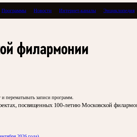
Программы
Новости
Интернет-каналы
Энциклопедия
Тавор в мажоре
кой филармонии
зу и перематывать записи программ.
оектах, посвященных 100-летию Московской филармо
ентября 2026 года)