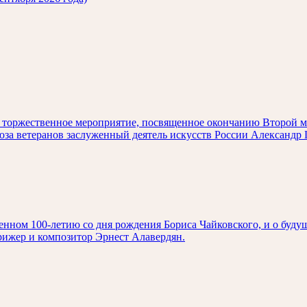
ет торжественное мероприятие, посвященное окончанию Второй 
оюза ветеранов заслуженный деятель искусств России Александ
нном 100-летию со дня рождения Бориса Чайковского, и о буду
рижер и композитор Эрнест Алавердян.