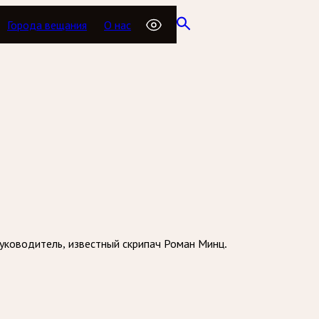
Города вещания
О нас
уководитель, известный скрипач Роман Минц.