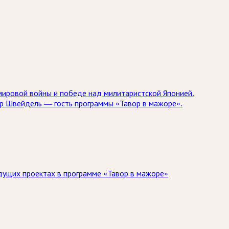
мировой войны и победе над милитаристской Японией.
др Швейдель — гость программы «Тавор в мажоре».
дущих проектах в программе «Тавор в мажоре»