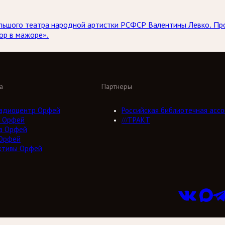
 Большого театра народной артистки РСФСР Валентины Левко. 
ор в мажоре».
а
Партнеры
адиоцентр Орфей
Российская библиотечная ассо
 Орфей
///ТРАКТ
а Орфей
Орфей
ктивы Орфей