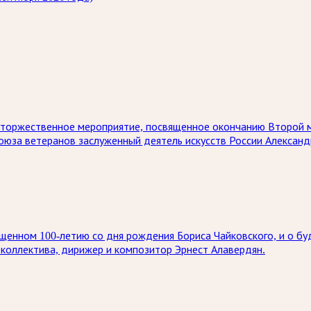
ет торжественное мероприятие, посвященное окончанию Второй 
союза ветеранов заслуженный деятель искусств России Алексан
енном 100-летию со дня рождения Бориса Чайковского, и о бу
коллектива, дирижер и композитор Эрнест Алавердян.