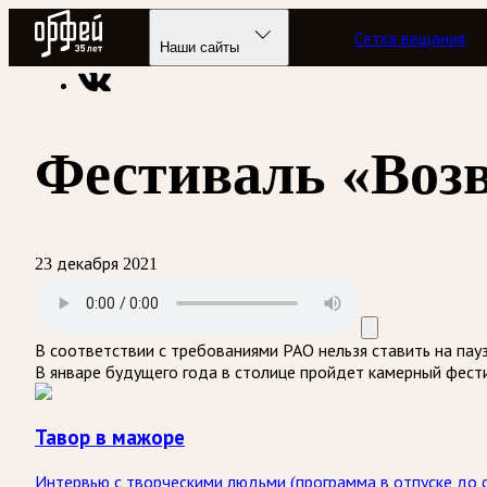
Радио Орфей
Сетка вещания
Радио классической музыки «Орфей»
Программы в эфире
Наши сайты
Фестиваль «Воз
23 декабря 2021
В соответствии с требованиями
РАО
нельзя ставить на пау
В январе будущего года в столице пройдет камерный фест
Тавор в мажоре
Интервью с творческими людьми (программа в отпуске до с