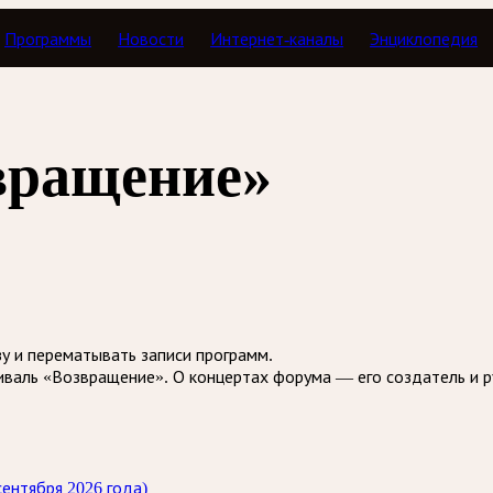
Программы
Новости
Интернет-каналы
Энциклопедия
Тавор в мажоре
вращение»
зу и перематывать записи программ.
иваль «Возвращение». О концертах форума — его создатель и р
ентября 2026 года)