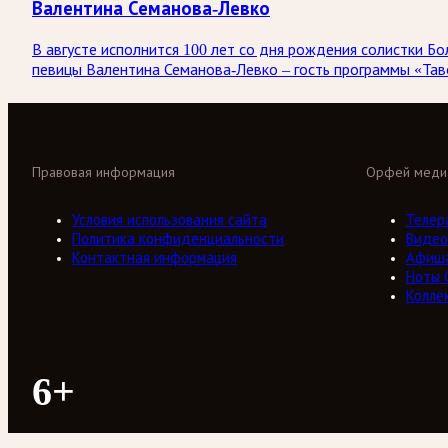
Валентина Семанова-Левко
В августе исполнится 100 лет со дня рождения солистки
певицы Валентина Семанова-Левко – гость программы «Тав
Правовая информация
Орфей меди
Условия использования сайта
Телер
Политика конфиденциальности
Видео
Контактная информация
Афиш
Ноты 
Колле
6+