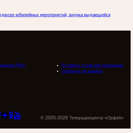
Продюсер юбилейных мероприятий, внучка выдающейся
циация (РБА)
Оставить отзыв или пожелание
Сообщить об ошибке
©
2005
-
2026
Телерадиоцентр «Орфей»