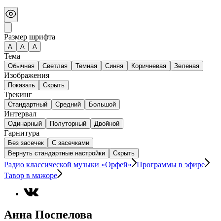
Размер шрифта
А
A
A
Тема
Обычная
Светлая
Темная
Синяя
Коричневая
Зеленая
Изображения
Показать
Скрыть
Трекинг
Стандартный
Средний
Большой
Интервал
Одинарный
Полуторный
Двойной
Гарнитура
Без засечек
С засечками
Вернуть стандартные настройки
Скрыть
Радио классической музыки «Орфей»
Программы в эфире
Тавор в мажоре
Анна Поспелова