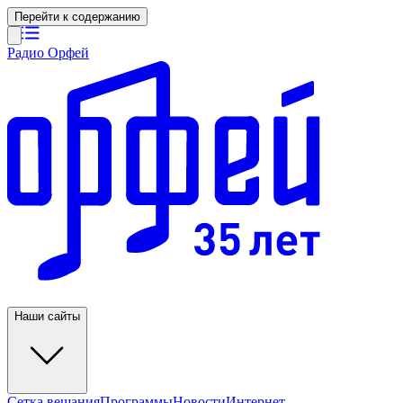
Перейти к содержанию
Радио Орфей
Наши сайты
Сетка вещания
Программы
Новости
Интернет-