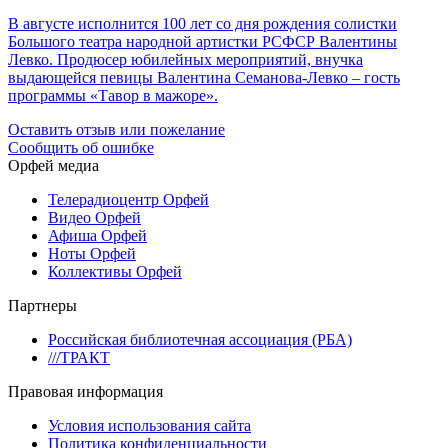
В августе исполнится 100 лет со дня рождения солистки
Большого театра народной артистки РСФСР Валентины
Левко. Продюсер юбилейных мероприятий, внучка
выдающейся певицы Валентина Семанова-Левко – гость
программы «Тавор в мажоре».
Оставить отзыв или пожелание
Сообщить об ошибке
Орфей медиа
Телерадиоцентр Орфей
Видео Орфей
Афиша Орфей
Ноты Орфей
Коллективы Орфей
Партнеры
Российская библиотечная ассоциация (РБА)
///ТРАКТ
Правовая информация
Условия использования сайта
Политика конфиденциальности