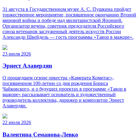
31 августа в Государственном музее А. С. Пушкина пройдет
торжественное мероприятие, посвященное окончанию Второй
мировой войны и победе над милитаристской Японией.
Организатор вечера, советник председателя Российского
союза ветеранов заслуженный деятель искусств России
Александр Швейдель — гость программы «Тавор в мажоре».
23 июля 2026
Эрнест Алавердян
О прошедшем сезоне оркестра «Камерата Комитас»,
посвященном 100-летию со дня рождения Бориса
Чайковского, и о будущих проектах в программе «Тавор в
мажоре» рассказывает основатель и художественный
руководитель коллектива, дирижер и композитор Эрнест
Алавердян.
22 июля 2026
Валентина Семанова-Левко