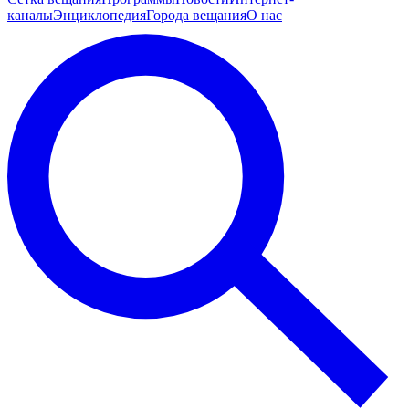
каналы
Энциклопедия
Города вещания
О нас