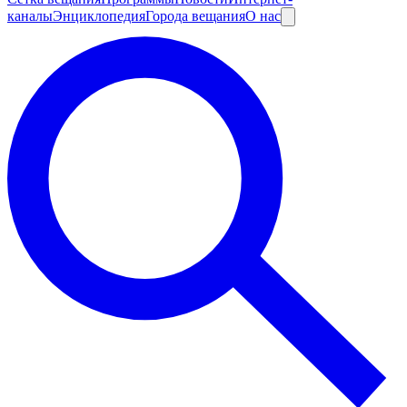
каналы
Энциклопедия
Города вещания
О нас