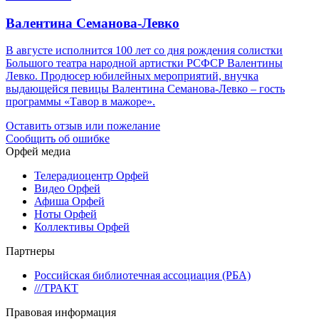
Валентина Семанова-Левко
В августе исполнится 100 лет со дня рождения солистки
Большого театра народной артистки РСФСР Валентины
Левко. Продюсер юбилейных мероприятий, внучка
выдающейся певицы Валентина Семанова-Левко – гость
программы «Тавор в мажоре».
Оставить отзыв или пожелание
Сообщить об ошибке
Орфей медиа
Телерадиоцентр Орфей
Видео Орфей
Афиша Орфей
Ноты Орфей
Коллективы Орфей
Партнеры
Российская библиотечная ассоциация (РБА)
///ТРАКТ
Правовая информация