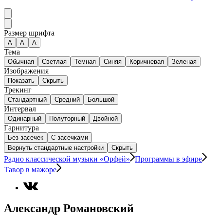
Размер шрифта
А
A
A
Тема
Обычная
Светлая
Темная
Синяя
Коричневая
Зеленая
Изображения
Показать
Скрыть
Трекинг
Стандартный
Средний
Большой
Интервал
Одинарный
Полуторный
Двойной
Гарнитура
Без засечек
С засечками
Вернуть стандартные настройки
Скрыть
Радио классической музыки «Орфей»
Программы в эфире
Тавор в мажоре
Александр Романовский