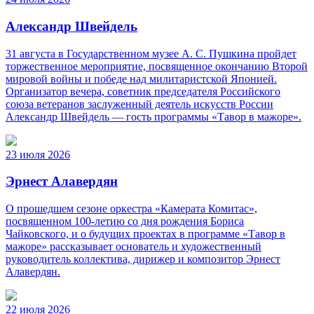
Александр Швейдель
31 августа в Государственном музее А. С. Пушкина пройдет
торжественное мероприятие, посвященное окончанию Второй
мировой войны и победе над милитаристской Японией.
Организатор вечера, советник председателя Российского
союза ветеранов заслуженный деятель искусств России
Александр Швейдель — гость программы «Тавор в мажоре».
23 июля 2026
Эрнест Алавердян
О прошедшем сезоне оркестра «Камерата Комитас»,
посвященном 100-летию со дня рождения Бориса
Чайковского, и о будущих проектах в программе «Тавор в
мажоре» рассказывает основатель и художественный
руководитель коллектива, дирижер и композитор Эрнест
Алавердян.
22 июля 2026