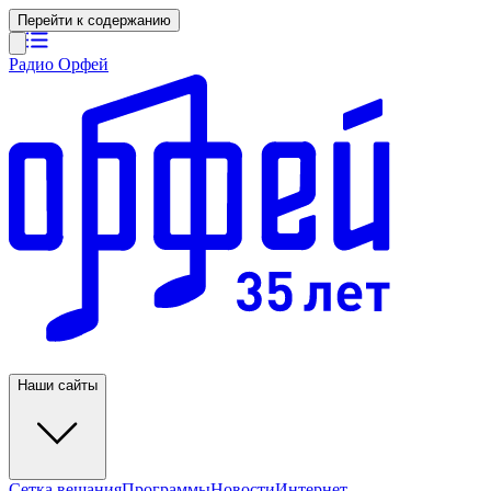
Перейти к содержанию
Радио Орфей
Наши сайты
Сетка вещания
Программы
Новости
Интернет-