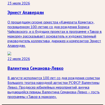
23 июля 2026
Эрнест Алавердян
О прошедшем сезоне оркестра «Камерата Комитас»,
посвященном 100-летию со дня рождения Бориса
Чайковского, и о будущих проектах в программе «Тавор в
мажоре» рассказывает основатель и художественный
руководитель коллектива, дирижер и композитор Эрнест
Алавердян.
22 июля 2026
Валентина Семанова-Левко
В августе исполнится 100 лет со дня рождения солистки
Большого театра народной артистки РСФСР Валентины
Левко. Продюсер юбилейных мероприятий, внучка
выдающейся певицы Валентина Семанова-Левко – гость
программы «Тавор в мажоре».