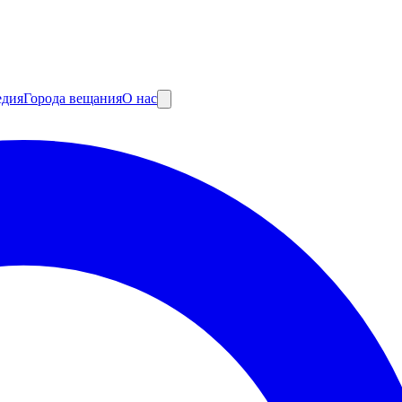
едия
Города вещания
О нас