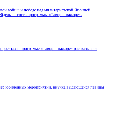
овой войны и победе над милитаристской Японией.
ейдель — гость программы «Тавор в мажоре».
проектах в программе «Тавор в мажоре» рассказывает
дюсер юбилейных мероприятий, внучка выдающейся певицы