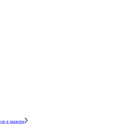
вор в мажоре