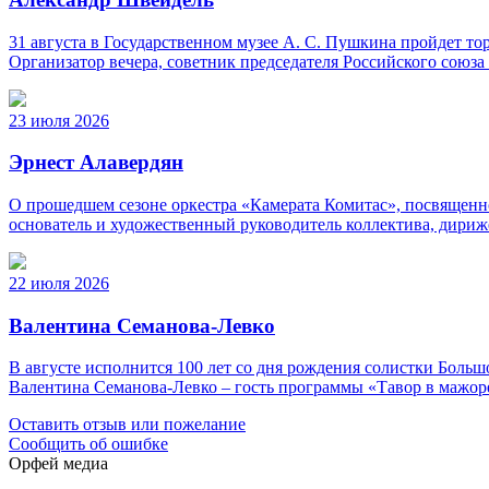
31 августа в Государственном музее А. С. Пушкина пройдет 
Организатор вечера, советник председателя Российского союз
23 июля 2026
Эрнест Алавердян
О прошедшем сезоне оркестра «Камерата Комитас», посвященно
основатель и художественный руководитель коллектива, дириж
22 июля 2026
Валентина Семанова-Левко
В августе исполнится 100 лет со дня рождения солистки Бо
Валентина Семанова-Левко – гость программы «Тавор в мажор
Оставить отзыв или пожелание
Сообщить об ошибке
Орфей медиа