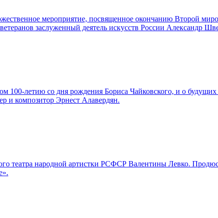
торжественное мероприятие, посвященное окончанию Второй мир
а ветеранов заслуженный деятель искусств России Александр Шв
м 100-летию со дня рождения Бориса Чайковского, и о будущих 
ер и композитор Эрнест Алавердян.
льшого театра народной артистки РСФСР Валентины Левко. Про
е».