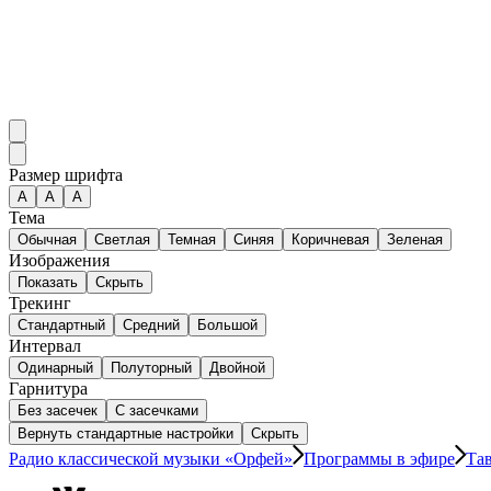
Размер шрифта
А
A
A
Тема
Обычная
Светлая
Темная
Синяя
Коричневая
Зеленая
Изображения
Показать
Скрыть
Трекинг
Стандартный
Средний
Большой
Интервал
Одинарный
Полуторный
Двойной
Гарнитура
Без засечек
С засечками
Вернуть стандартные настройки
Скрыть
Радио классической музыки «Орфей»
Программы в эфире
Та