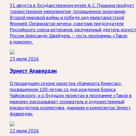
31 августа в Государственном музее А. С. Пушкина пройдет
торжественное мероприятие, посвященное окончанию
Второй мировой войны и победе над милитаристской
Японией. Организатор вечера, советник председателя
Российского союза ветеранов заслуженный деятель искусс
России Александр Швейдель — гость программы «Тавор
в мажоре».
23 июля 2026
Эрнест Алавердян
О прошедшем сезоне оркестра «Камерата Комитас»,
посвященном 100-летию со дня рождения Бориса
Чайковского, и о будущих проектах в программе «Тавор в
мажоре» рассказывает основатель и художественный
руководитель коллектива, дирижер и композитор Эрнест
Алавердян.
22 июля 2026