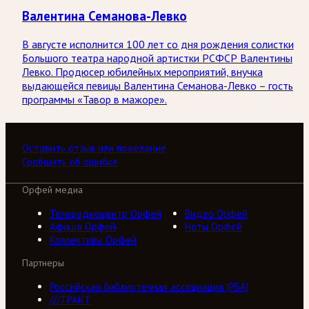
Валентина Семанова-Левко
В августе исполнится 100 лет со дня рождения солистки
Большого театра народной артистки РСФСР Валентины
Левко. Продюсер юбилейных мероприятий, внучка
выдающейся певицы Валентина Семанова-Левко – гость
программы «Тавор в мажоре».
Оставить отзыв или пожелание
Сообщить об ошибке
Орфей медиа
Телерадиоцентр Орфей
Видео Орфей
Афиша Орфей
Ноты Орфей
Коллективы Орфей
Партнеры
Российская библиотечная ассоциация (РБА)
///ТРАКТ