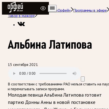
Радио Орфей
Радио классической музыки «Орфей»
Программы в эфире
Тавор в мажоре
Альбина Латипова
15 сентября 2021
В соответствии с требованиями
РАО
нельзя ставить на пау
и перематывать записи программ.
Молодая певица Альбина Латипова готовит
партию Донны Анны в новой постановке