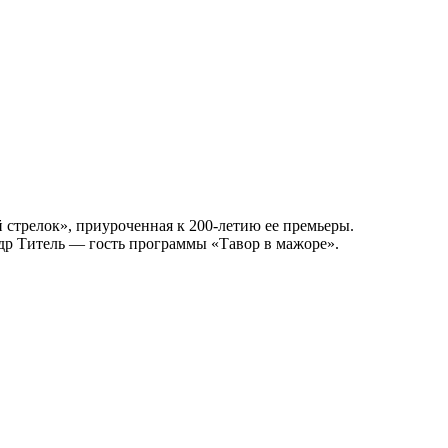
стрелок», приуроченная к 200-летию ее премьеры.
др Титель — гость программы «Тавор в мажоре».