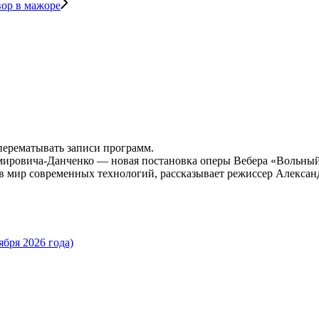
вор в мажоре
 перематывать записи программ.
ировича-Данченко — новая постановка оперы Вебера «Вольный 
 мир современных технологий, рассказывает режиссер Алексан
бря 2026 года)