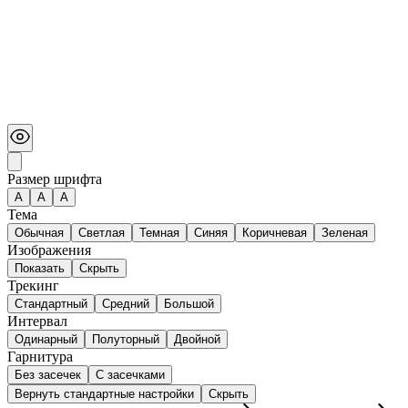
Размер шрифта
А
A
A
Тема
Обычная
Светлая
Темная
Синяя
Коричневая
Зеленая
Изображения
Показать
Скрыть
Трекинг
Стандартный
Средний
Большой
Интервал
Одинарный
Полуторный
Двойной
Гарнитура
Без засечек
С засечками
Вернуть стандартные настройки
Скрыть