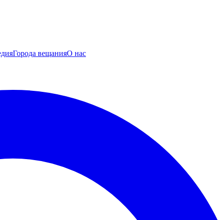
едия
Города вещания
О нас