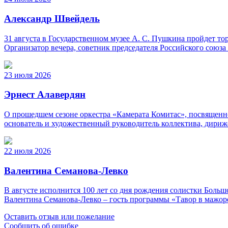
Александр Швейдель
31 августа в Государственном музее А. С. Пушкина пройдет 
Организатор вечера, советник председателя Российского союз
23 июля 2026
Эрнест Алавердян
О прошедшем сезоне оркестра «Камерата Комитас», посвященно
основатель и художественный руководитель коллектива, дириж
22 июля 2026
Валентина Семанова-Левко
В августе исполнится 100 лет со дня рождения солистки Бо
Валентина Семанова-Левко – гость программы «Тавор в мажор
Оставить отзыв или пожелание
Сообщить об ошибке