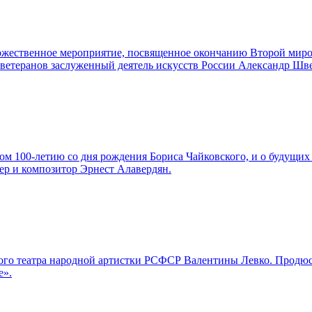
торжественное мероприятие, посвященное окончанию Второй мир
а ветеранов заслуженный деятель искусств России Александр Шв
м 100-летию со дня рождения Бориса Чайковского, и о будущих 
ер и композитор Эрнест Алавердян.
льшого театра народной артистки РСФСР Валентины Левко. Про
е».