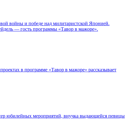
овой войны и победе над милитаристской Японией.
ейдель — гость программы «Тавор в мажоре».
проектах в программе «Тавор в мажоре» рассказывает
дюсер юбилейных мероприятий, внучка выдающейся певицы