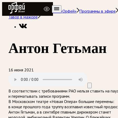
Радио Орфей
Радио классической музыки «Орфей»
Программы в эфире
Тавор в мажоре
Антон Гетьман
16 июня 2021
В соответствии с требованиями
РАО
нельзя ставить на пау
и перематывать записи программ.
В Московском театре «Новая Опера» большие перемены:
в конце прошлого года труппу возглавил известный продюс
Антон Гетьман, а в сентябре главным дирижером станет
молодой, амбициозный Валентин Урюпин. О ближайших