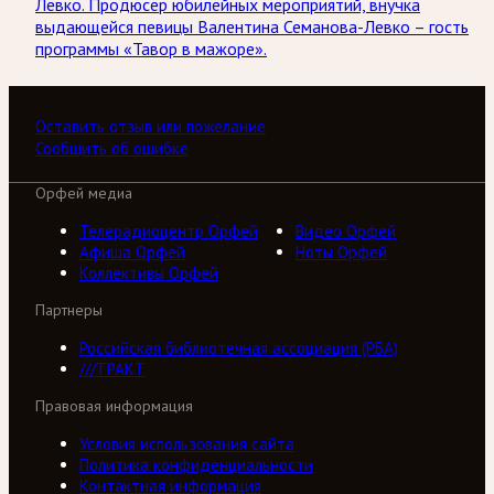
Левко. Продюсер юбилейных мероприятий, внучка
выдающейся певицы Валентина Семанова-Левко – гость
программы «Тавор в мажоре».
Оставить отзыв или пожелание
Сообщить об ошибке
Орфей медиа
Телерадиоцентр Орфей
Видео Орфей
Афиша Орфей
Ноты Орфей
Коллективы Орфей
Партнеры
Российская библиотечная ассоциация (РБА)
///ТРАКТ
Правовая информация
Условия использования сайта
Политика конфиденциальности
Контактная информация