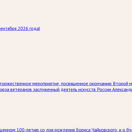
ентября 2026 года)
ет торжественное мероприятие, посвященное окончанию Второй 
союза ветеранов заслуженный деятель искусств России Алексан
щенном 100-летию со дня рождения Бориса Чайковского, и о бу