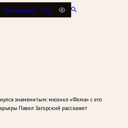
Города вещания
О нас
нулся знаменитым: мюзикл «Фома» с его
арьеры Павел Загорский расскажет