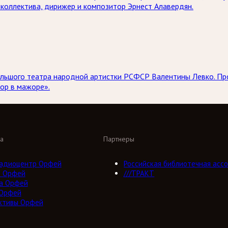
коллектива, дирижер и композитор Эрнест Алавердян.
 Большого театра народной артистки РСФСР Валентины Левко. 
ор в мажоре».
а
Партнеры
адиоцентр Орфей
Российская библиотечная ассо
о Орфей
///ТРАКТ
а Орфей
 Орфей
ктивы Орфей