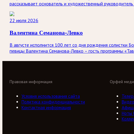
рассказывает основатель и художественный руководитель 
22 июля 2026
Валентина Семанова-Левко
В августе исполнится 100 лет со дня рождения солистки
певицы Валентина Семанова-Левко – гость программы «Тав
Правовая информация
Орфей меди
Условия использования сайта
Телер
Политика конфиденциальности
Виде
Контактная информация
Афиш
Ноты
Колле