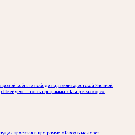
мировой войны и победе над милитаристской Японией.
др Швейдель — гость программы «Тавор в мажоре».
дущих проектах в программе «Тавор в мажоре»