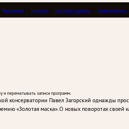
Программы
Новости
Интернет-каналы
Энциклопедия
Тавор в мажоре
зу и перематывать записи программ.
кой консерватории Павел Загорский однажды прос
емию «Золотая маска». О новых поворотах своей к