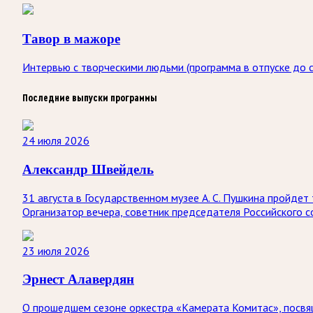
Тавор в мажоре
Интервью с творческими людьми (программа в отпуске до с
Последние выпуски программы
24 июля 2026
Александр Швейдель
31 августа в Государственном музее А. С. Пушкина пройд
Организатор вечера, советник председателя Российского 
23 июля 2026
Эрнест Алавердян
О прошедшем сезоне оркестра «Камерата Комитас», посвя