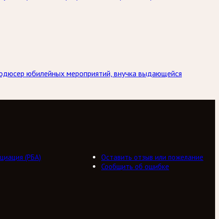
Продюсер юбилейных мероприятий, внучка выдающейся
циация (РБА)
Оставить отзыв или пожелание
Сообщить об ошибке