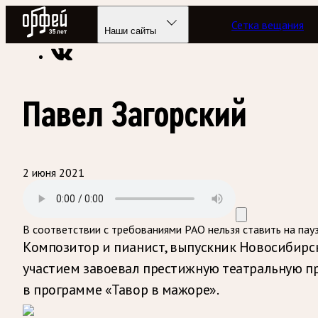
Радио Орфей
Сетка вещания
Радио классической музыки «Орфей»
Программы в эфире
Наши сайты
Павел Загорский
2 июня 2021
В соответствии с требованиями
РАО
нельзя ставить на пау
Композитор и пианист, выпускник Новосибирс
участием завоевал престижную театральную пр
в программе «Тавор в мажоре».