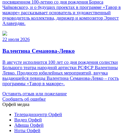
посвященном 100-летию со дня рождения Бориса
Чайковского, и о будущих проектах в программе «Тавор в
мажоре» рассказывает основатель и художественный
руководитель коллектива, дирижер и композитор Эрнест
Алавердян.
22 июля 2026
Валентина Семанова-Левко
В августе исполнится 100 лет со дня рождения солистки
Большого театра народной артистки РСФСР Валентины
Левко. Продюсер юбилейных мероприятий, внучка
выдающейся певицы Валентина Семанова-Левко – гость
программы «Тавор в мажоре».
Оставить отзыв или пожелание
Сообщить об ошибке
Орфей медиа
Телерадиоцентр Орфей
Видео Орфей
Афиша Орфей
Ноты Орфей