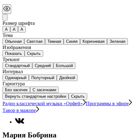
Размер шрифта
А
A
A
Тема
Обычная
Светлая
Темная
Синяя
Коричневая
Зеленая
Изображения
Показать
Скрыть
Трекинг
Стандартный
Средний
Большой
Интервал
Одинарный
Полуторный
Двойной
Гарнитура
Без засечек
С засечками
Вернуть стандартные настройки
Скрыть
Радио классической музыки «Орфей»
Программы в эфире
Тавор в мажоре
Мария Бобрина