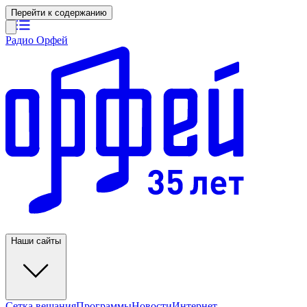
Перейти к содержанию
Радио Орфей
Наши сайты
Сетка вещания
Программы
Новости
Интернет-