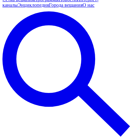
каналы
Энциклопедия
Города вещания
О нас