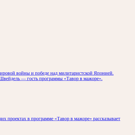
мировой войны и победе над милитаристской Японией.
р Швейдель — гость программы «Тавор в мажоре».
щих проектах в программе «Тавор в мажоре» рассказывает