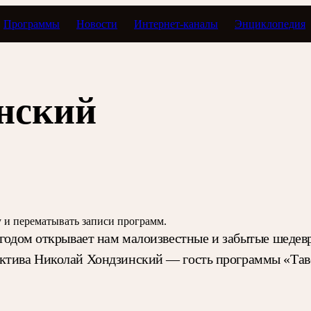
Программы
Новости
Интернет-каналы
Энциклопедия
Тавор в мажоре
нский
зу и перематывать записи программ.
 годом открывает нам малоизвестные и забытые шедев
ктива Николай Хондзинский — гость программы «Таво