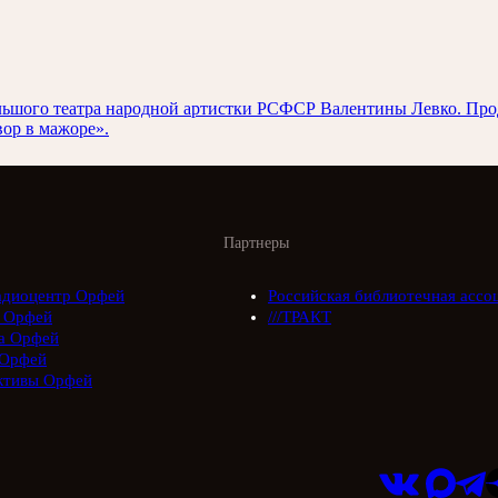
 Большого театра народной артистки РСФСР Валентины Левко. П
ор в мажоре».
Партнеры
адиоцентр Орфей
Российская библиотечная ассо
 Орфей
///ТРАКТ
а Орфей
Орфей
ктивы Орфей