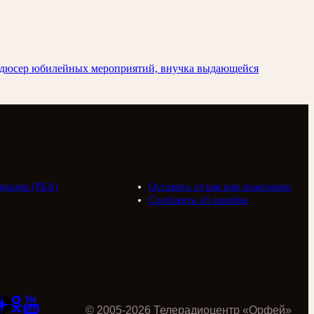
родюсер юбилейных мероприятий, внучка выдающейся
циация (РБА)
Оставить отзыв или пожелание
Сообщить об ошибке
©
2005
-
2026
Телерадиоцентр «Орфей»