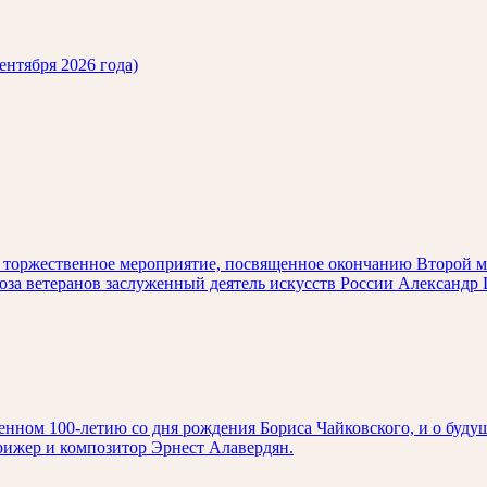
ентября 2026 года)
ет торжественное мероприятие, посвященное окончанию Второй 
оюза ветеранов заслуженный деятель искусств России Александ
нном 100-летию со дня рождения Бориса Чайковского, и о буду
рижер и композитор Эрнест Алавердян.