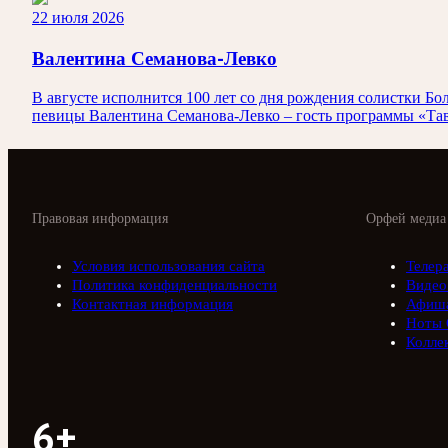
22 июля 2026
Валентина Семанова-Левко
В августе исполнится 100 лет со дня рождения солистки
певицы Валентина Семанова-Левко – гость программы «Тав
Правовая информация
Орфей медиа
Условия использования сайта
Телер
Политика конфиденциальности
Видео
Контактная информация
Афиш
Ноты 
Колле
6+