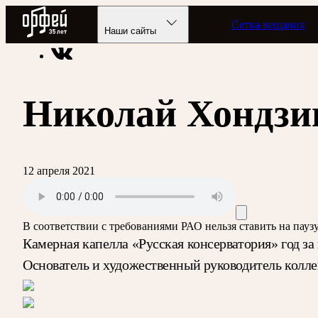
Радио Орфей
Сетка вещания
Радио классической музыки «Орфей»
Программы в эфире
Наши сайты
Николай Хондзи
12 апреля 2021
В соответствии с требованиями
РАО
нельзя ставить на пау
Камерная капелла «Русская консерватория» год за
Основатель и художественный руководитель колле