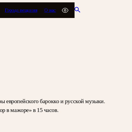
Города вещания
О нас
ры европейского барокко и русской музыки.
р в мажоре» в 15 часов.