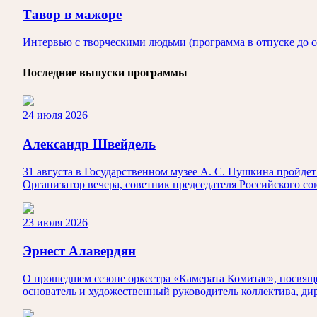
Тавор в мажоре
Интервью с творческими людьми (программа в отпуске до с
Последние выпуски программы
24 июля 2026
Александр Швейдель
31 августа в Государственном музее А. С. Пушкина пройд
Организатор вечера, советник председателя Российского с
23 июля 2026
Эрнест Алавердян
О прошедшем сезоне оркестра «Камерата Комитас», посвяще
основатель и художественный руководитель коллектива, ди