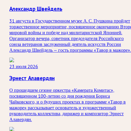
Александр Швейдель
31 августа в Государственном музее А. С. Пушкина пройдет
торжественное мероприятие, посвященное окончанию Втор
мировой войны и победе над милитаристской Японией.
Организатор вечера, советник председателя Российского
союза ветеранов заслуженный деятель искусств России
Александр Швейдель — гость программы «Тавор в мажоре».
23 июля 2026
Эрнест Алавердян
О прошедшем сезоне оркестра «Камерата Комитас»,
посвященном 100-летию со дня рождения Бориса
Чайковского, и о будущих проектах в программе «Тавор в
мажоре» рассказывает основатель и художественный
руководитель коллектива, дирижер и композитор Эрнест
Алавердян.