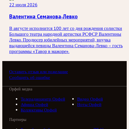
22 июля 2026
Валентина Семанова-Левко
В августе исполнится 100 лет со дня рождения солистки
Большого театра народной артистки РСФСР Валентины
Левко. Продюсер юбилейных мероприятий, внучка
выдающейся певицы Валентина Семанова-Левко – гость
программы «Тавор в мажоре».
Оставить отзыв или пожелание
Сообщить об ошибке
Орфей медиа
Телерадиоцентр Орфей
Видео Орфей
Афиша Орфей
Ноты Орфей
Коллективы Орфей
Партнеры