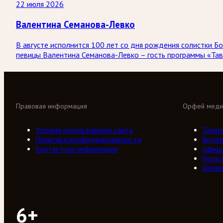
22 июля 2026
Валентина Семанова-Левко
В августе исполнится 100 лет со дня рождения солистки
певицы Валентина Семанова-Левко – гость программы «Тав
Правовая информация
Орфей меди
Условия использования сайта
Телер
Политика конфиденциальности
Виде
Контактная информация
Афиш
Ноты
Колле
6+