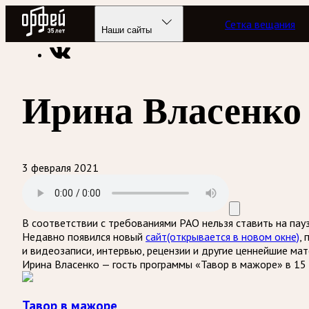
Радио Орфей
Сетка вещания
Радио классической музыки «Орфей»
Программы в эфире
Наши сайты
Ирина Власенко
3 февраля 2021
В соответствии с требованиями
РАО
нельзя ставить на пау
Недавно появился новый
сайт
(открывается в новом окне)
,
и видеозаписи, интервью, рецензии и другие ценнейшие ма
Ирина Власенко — гость программы «Тавор в мажоре» в 15 
Тавор в мажоре