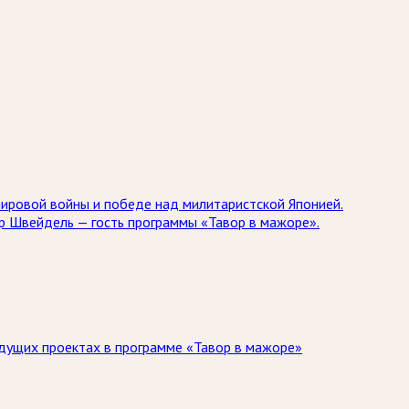
мировой войны и победе над милитаристской Японией.
др Швейдель — гость программы «Тавор в мажоре».
дущих проектах в программе «Тавор в мажоре»