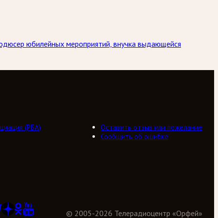
Продюсер юбилейных мероприятий, внучка выдающейся
циация (РБА)
Оставить отзыв или пожелание
Сообщить об ошибке
©
2005
-
2026
Телерадиоцентр «Орфей»