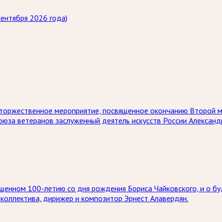
ентября 2026 года)
ет торжественное мероприятие, посвященное окончанию Второй 
союза ветеранов заслуженный деятель искусств России Алексан
щенном 100-летию со дня рождения Бориса Чайковского, и о бу
коллектива, дирижер и композитор Эрнест Алавердян.