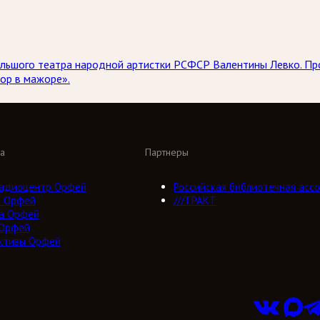
 Большого театра народной артистки РСФСР Валентины Левко. 
ор в мажоре».
а
Партнеры
адиоцентр Орфей
Российская библиотечная ассо
о Орфей
///ТРАКТ
а Орфей
 Орфей
ктивы Орфей