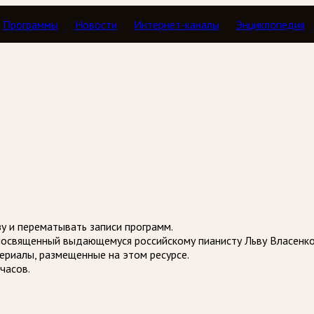
Программы
Новости
Интернет-каналы
Энциклопедия
Тавор в мажоре
зу и перематывать записи программ.
 посвященный выдающемуся российскому пианисту Льву Власенко
териалы, размещенные на этом ресурсе.
часов.