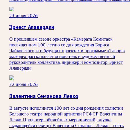
23 июля 2026
Эрнест Алавердян
О прошедшем сезоне оркестра «Камерата Комитас»,
посвященном 100-летию со дня рождения Бориса
Чайковского, и о будущих проектах в программе «Тавор в
мажоре» рассказывает основатель и художественный
руководитель коллектива, дирижер и композитор Эрнест
Алавердян.
22 июля 2026
Валентина Семанова-Левко
В августе исполнится 100 лет со дня рождения солистки
Большого театра народной артистки РСФСР Валентины
Левко. Продюсер юбилейных мероприятий, внучка
выдающейся певицы Валентина Семанова-Левко – гость