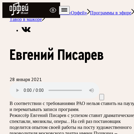
Радио Орфей
Радио классической музыки «Орфей»
Программы в эфире
Тавор в мажоре
Евгений Писарев
28 января 2021
В соответствии с требованиями
РАО
нельзя ставить на пауз
и перематывать записи программ.
Режиссёр Евгений Писарев с успехом ставит драматические
спектакли, мюзиклы, оперы… На сей раз постановщик
поделится опытом своей работы на посту художественного
руководителя московского театра имени Пушкина —