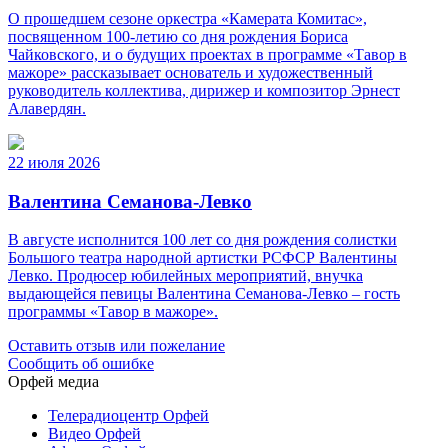
О прошедшем сезоне оркестра «Камерата Комитас»,
посвященном 100-летию со дня рождения Бориса
Чайковского, и о будущих проектах в программе «Тавор в
мажоре» рассказывает основатель и художественный
руководитель коллектива, дирижер и композитор Эрнест
Алавердян.
22 июля 2026
Валентина Семанова-Левко
В августе исполнится 100 лет со дня рождения солистки
Большого театра народной артистки РСФСР Валентины
Левко. Продюсер юбилейных мероприятий, внучка
выдающейся певицы Валентина Семанова-Левко – гость
программы «Тавор в мажоре».
Оставить отзыв или пожелание
Сообщить об ошибке
Орфей медиа
Телерадиоцентр Орфей
Видео Орфей