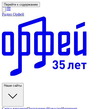
Перейти к содержанию
Радио Орфей
Наши сайты
Сетка вещания
Программы
Новости
Интернет-