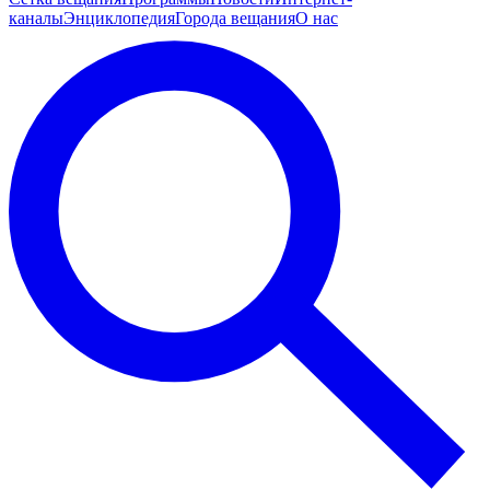
каналы
Энциклопедия
Города вещания
О нас