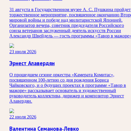
31 августа в Государственном музее А. С. Пушкина пройдет
торжественное мероприятие, посвященное окончанию Втор
мировой войны и победе над милитаристской Японией.
Организатор вечера, советник председателя Российского
союза ветеранов заслуженный деятель искусств России
Александр Швейдель — гость программы «Тавор в мажоре»
23 июля 2026
Эрнест Алавердян
О прошедшем сезоне оркестра «Камерата Комитас»,
посвященном 100-летию со дня рождения Бориса
Чайковского, и о будущих проектах в программе «Тавор в
мажоре» рассказывает основатель и художественный
руководитель коллектива, дирижер и композитор Эрнест
Алавердян.
22 июля 2026
Валентина Семанова-Левко