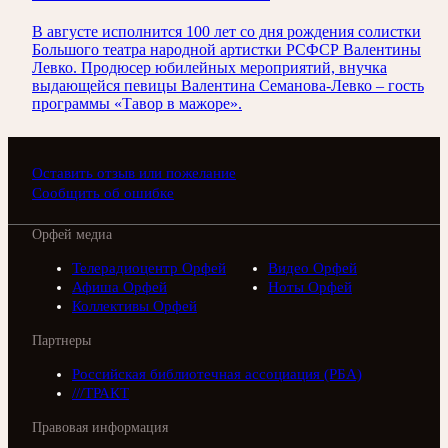
В августе исполнится 100 лет со дня рождения солистки
Большого театра народной артистки РСФСР Валентины
Левко. Продюсер юбилейных мероприятий, внучка
выдающейся певицы Валентина Семанова-Левко – гость
программы «Тавор в мажоре».
Оставить отзыв или пожелание
Сообщить об ошибке
Орфей медиа
Телерадиоцентр Орфей
Видео Орфей
Афиша Орфей
Ноты Орфей
Коллективы Орфей
Партнеры
Российская библиотечная ассоциация (РБА)
///ТРАКТ
Правовая информация