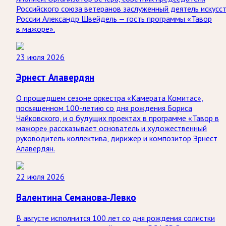
Российского союза ветеранов заслуженный деятель искусс
России Александр Швейдель — гость программы «Тавор
в мажоре».
23 июля 2026
Эрнест Алавердян
О прошедшем сезоне оркестра «Камерата Комитас»,
посвященном 100-летию со дня рождения Бориса
Чайковского, и о будущих проектах в программе «Тавор в
мажоре» рассказывает основатель и художественный
руководитель коллектива, дирижер и композитор Эрнест
Алавердян.
22 июля 2026
Валентина Семанова-Левко
В августе исполнится 100 лет со дня рождения солистки