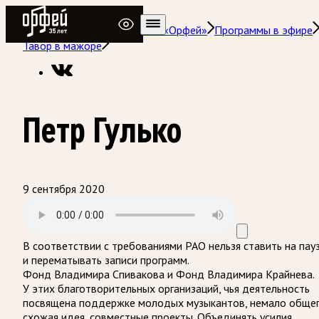
Радио Орфей
Радио классической музыки «Орфей»
Программы в эфире
Тавор в мажоре
Петр Гулько
9 сентября 2020
В соответствии с требованиями
РАО
нельзя ставить на пау
и перематывать записи программ.
Фонд Владимира Спивакова и Фонд Владимира Крайнева.
У этих благотворительных организаций, чья деятельность
посвящена поддержке молодых музыкантов, немало общег
схожая идея, совместные проекты. Объединять усилия