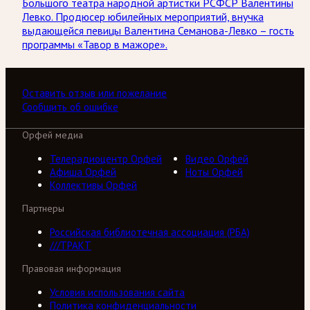
Большого театра народной артистки РСФСР Валентины
Левко. Продюсер юбилейных мероприятий, внучка
выдающейся певицы Валентина Семанова-Левко – гость
программы «Тавор в мажоре».
Оставить отзыв или пожелание
Сообщить об ошибке
Орфей медиа
Телерадиоцентр Орфей
Видео Орфей
Афиша Орфей
Ноты Орфей
Коллективы Орфей
Партнеры
Российская библиотечная ассоциация (РБА)
///ТРАКТ
Правовая информация
Условия использования сайта
Политика конфиденциальности