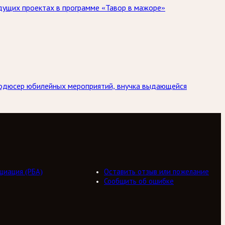
дущих проектах в программе «Тавор в мажоре»
Продюсер юбилейных мероприятий, внучка выдающейся
циация (РБА)
Оставить отзыв или пожелание
Сообщить об ошибке