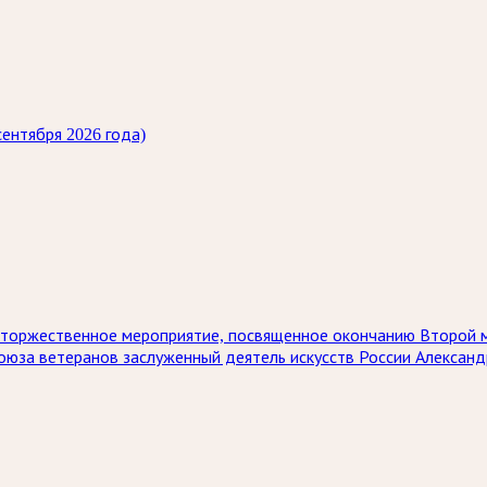
ентября 2026 года)
ет торжественное мероприятие, посвященное окончанию Второй 
союза ветеранов заслуженный деятель искусств России Алексан