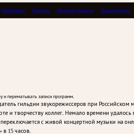
Программы
Новости
Интернет-каналы
Энциклопедия
Тавор в мажоре
зу и перематывать записи программ.
датель гильдии звукорежиссеров при Российском м
оте и творчеству коллег. Немало времени удалось 
о переключается с живой концертной музыки на он
в 15 часов.