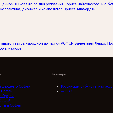
енном 100-летию со дня рождения Бориса Чайковского, и о бу
коллектива, дирижер и композитор Эрнест Алавердян.
 Большого театра народной артистки РСФСР Валентины Левко. 
ор в мажоре».
а
Партнеры
адиоцентр Орфей
Российская библиотечная ассо
 Орфей
///ТРАКТ
а Орфей
Орфей
ктивы Орфей