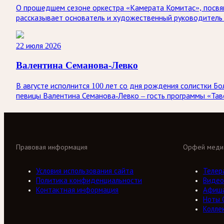
О прошедшем сезоне оркестра «Камерата Комитас», посвящ
рассказывает основатель и художественный руководитель 
22 июля 2026
Валентина Семанова-Левко
В августе исполнится 100 лет со дня рождения солистки
певицы Валентина Семанова-Левко – гость программы «Тав
Правовая информация
Орфей меди
Условия использования сайта
Телер
Политика конфиденциальности
Видео
Контактная информация
Афиш
Ноты 
Колле