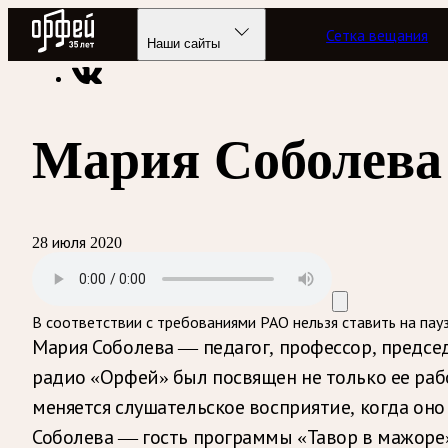
Радио Орфей
Сетка вещания
Радио классической музыки «Орфей»
Программы в эфире
Наши сайты
Мария Соболева
28 июля 2020
В соответствии с требованиями
РАО
нельзя ставить на пау
Мария Соболева — педагог, профессор, предсе
радио «Орфей» был посвящен не только ее раб
меняется слушательское восприятие, когда он
Соболева — гость программы «Тавор в мажоре» 