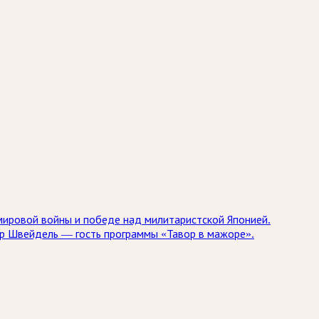
мировой войны и победе над милитаристской Японией.
др Швейдель — гость программы «Тавор в мажоре».