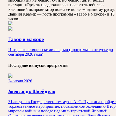
мероприятия не меняют сути, но меняют даты. Беседу
в студии «Орфея» предполагалось посвятить юбилею.
Блестящий импровизатор повел ее по неожиданному руслу.
Даниил Крамер — гость программы «Тавор в мажоре» в 15
часов.
Тавор в мажоре
Интервью с творческими людьми (программа в отпуске до
сентября 2026 года)
Последние выпуски программы
24 июля 2026
Александр Швейдель
31 августа в Государственном музее А. С. Пушкина пройдет
торжественное мероприятие, посвященное окончанию Втор
мировой войны и победе над милитаристской Японией.
Организатор вечера, советник председателя Российского