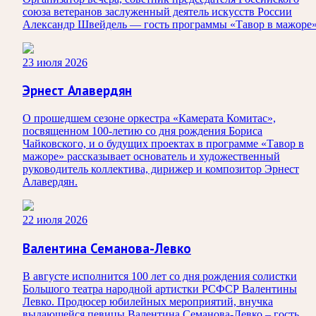
союза ветеранов заслуженный деятель искусств России
Александр Швейдель — гость программы «Тавор в мажоре»
23 июля 2026
Эрнест Алавердян
О прошедшем сезоне оркестра «Камерата Комитас»,
посвященном 100-летию со дня рождения Бориса
Чайковского, и о будущих проектах в программе «Тавор в
мажоре» рассказывает основатель и художественный
руководитель коллектива, дирижер и композитор Эрнест
Алавердян.
22 июля 2026
Валентина Семанова-Левко
В августе исполнится 100 лет со дня рождения солистки
Большого театра народной артистки РСФСР Валентины
Левко. Продюсер юбилейных мероприятий, внучка
выдающейся певицы Валентина Семанова-Левко – гость