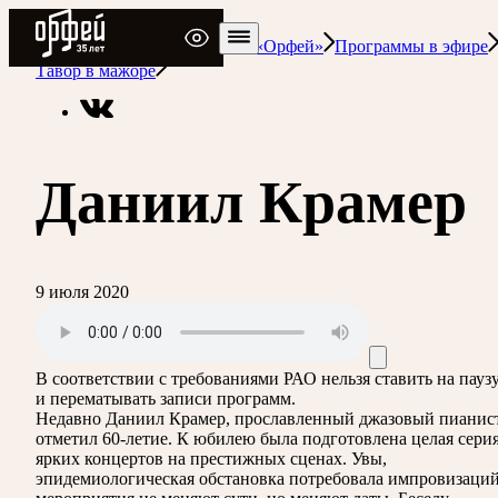
Радио Орфей
Радио классической музыки «Орфей»
Программы в эфире
Тавор в мажоре
Даниил Крамер
9 июля 2020
В соответствии с требованиями
РАО
нельзя ставить на пауз
и перематывать записи программ.
Недавно Даниил Крамер, прославленный джазовый пианист
отметил 60-летие. К юбилею была подготовлена целая сери
ярких концертов на престижных сценах. Увы,
эпидемиологическая обстановка потребовала импровизаций