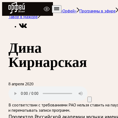
Радио Орфей
Радио классической музыки «Орфей»
Программы в эфире
Тавор в мажоре
Дина
Кирнарская
8 апреля 2020
В соответствии с требованиями
РАО
нельзя ставить на пау
и перематывать записи программ.
Проректор Российской академии музыки имен