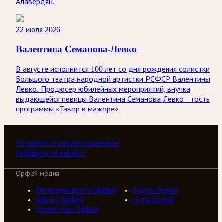
Алавердян.
22 июля 2026
Валентина Семанова-Левко
В августе исполнится 100 лет со дня рождения солистки
Большого театра народной артистки РСФСР Валентины
Левко. Продюсер юбилейных мероприятий, внучка
выдающейся певицы Валентина Семанова-Левко – гость
программы «Тавор в мажоре».
Оставить отзыв или пожелание
Сообщить об ошибке
Орфей медиа
Телерадиоцентр Орфей
Видео Орфей
Афиша Орфей
Ноты Орфей
Коллективы Орфей