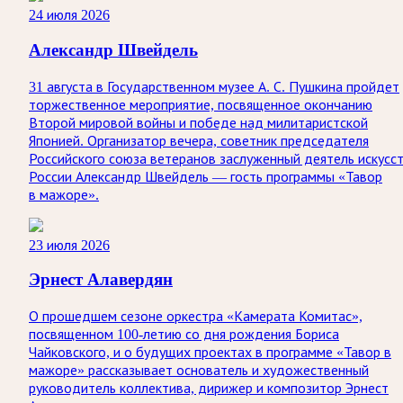
24 июля 2026
Александр Швейдель
31 августа в Государственном музее А. С. Пушкина пройдет
торжественное мероприятие, посвященное окончанию
Второй мировой войны и победе над милитаристской
Японией. Организатор вечера, советник председателя
Российского союза ветеранов заслуженный деятель искусс
России Александр Швейдель — гость программы «Тавор
в мажоре».
23 июля 2026
Эрнест Алавердян
О прошедшем сезоне оркестра «Камерата Комитас»,
посвященном 100-летию со дня рождения Бориса
Чайковского, и о будущих проектах в программе «Тавор в
мажоре» рассказывает основатель и художественный
руководитель коллектива, дирижер и композитор Эрнест