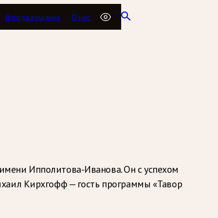
Города вещания
О нас
имени Ипполитова-Иванова. Он с успехом
ихаил Кирхгофф — гость программы «Тавор