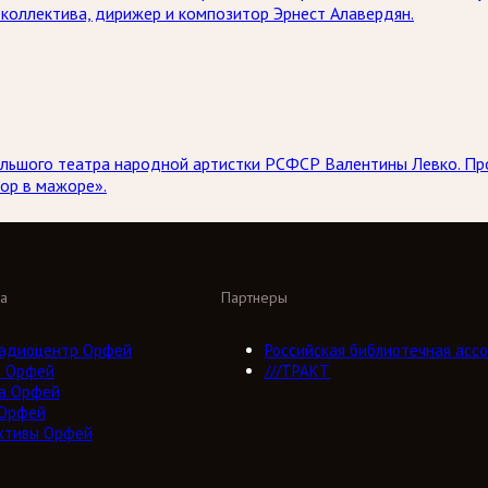
коллектива, дирижер и композитор Эрнест Алавердян.
 Большого театра народной артистки РСФСР Валентины Левко. 
ор в мажоре».
а
Партнеры
адиоцентр Орфей
Российская библиотечная ассо
о Орфей
///ТРАКТ
а Орфей
 Орфей
ктивы Орфей