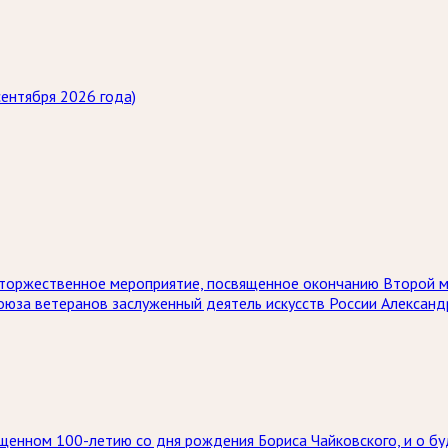
ентября 2026 года)
ет торжественное мероприятие, посвященное окончанию Второй 
союза ветеранов заслуженный деятель искусств России Алексан
щенном 100-летию со дня рождения Бориса Чайковского, и о бу