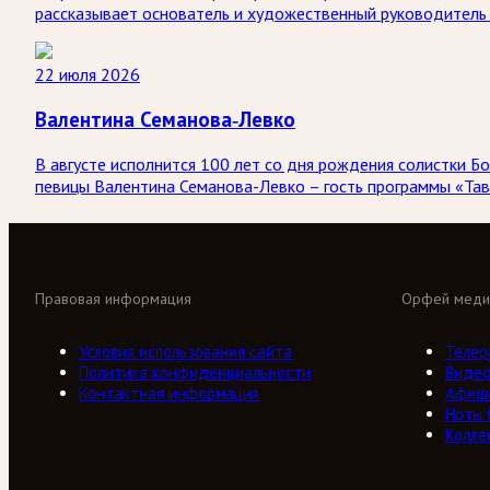
рассказывает основатель и художественный руководитель 
22 июля 2026
Валентина Семанова-Левко
В августе исполнится 100 лет со дня рождения солистки
певицы Валентина Семанова-Левко – гость программы «Тав
Правовая информация
Орфей меди
Условия использования сайта
Телер
Политика конфиденциальности
Виде
Контактная информация
Афиш
Ноты
Колле