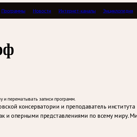
Программы
Новости
Интернет-каналы
Энциклопедия
Тавор в мажоре
фф
зу и перематывать записи программ.
ской консерватории и преподаватель института 
ак и оперными представлениями по всему миру. М