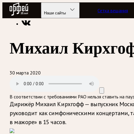
Радио Орфей
Сетка вещания
Радио классической музыки «Орфей»
Программы в эфире
Наши сайты
Михаил Кирхго
30 марта 2020
В соответствии с требованиями
РАО
нельзя ставить на пау
Дирижёр Михаил Кирхгофф — выпускник Москов
руководит как симфоническими концертами, т
в мажоре» в 15 часов.