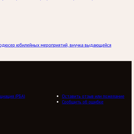
Продюсер юбилейных мероприятий, внучка выдающейся
циация (РБА)
Оставить отзыв или пожелание
Сообщить об ошибке