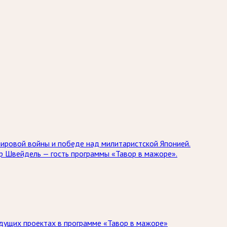
мировой войны и победе над милитаристской Японией.
др Швейдель — гость программы «Тавор в мажоре».
дущих проектах в программе «Тавор в мажоре»