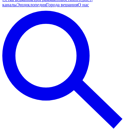
каналы
Энциклопедия
Города вещания
О нас