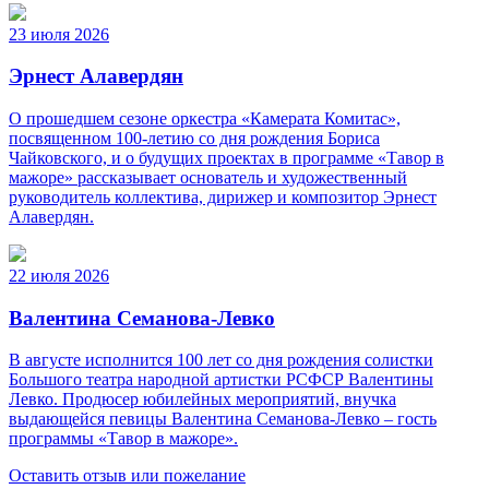
23 июля 2026
Эрнест Алавердян
О прошедшем сезоне оркестра «Камерата Комитас»,
посвященном 100-летию со дня рождения Бориса
Чайковского, и о будущих проектах в программе «Тавор в
мажоре» рассказывает основатель и художественный
руководитель коллектива, дирижер и композитор Эрнест
Алавердян.
22 июля 2026
Валентина Семанова-Левко
В августе исполнится 100 лет со дня рождения солистки
Большого театра народной артистки РСФСР Валентины
Левко. Продюсер юбилейных мероприятий, внучка
выдающейся певицы Валентина Семанова-Левко – гость
программы «Тавор в мажоре».
Оставить отзыв или пожелание