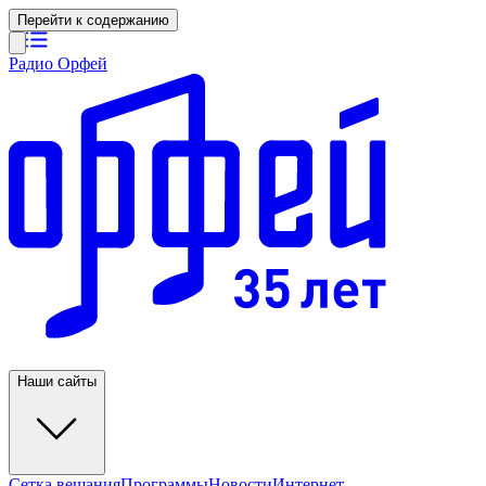
Перейти к содержанию
Радио Орфей
Наши сайты
Сетка вещания
Программы
Новости
Интернет-