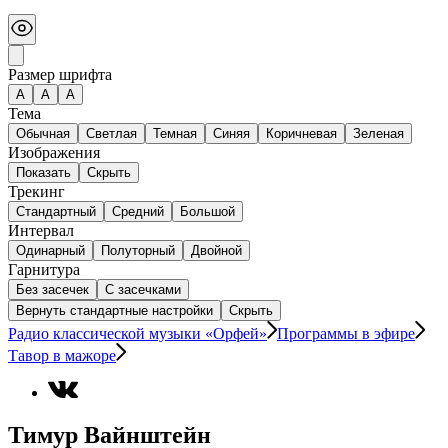
Размер шрифта
А
A
A
Тема
Обычная
Светлая
Темная
Синяя
Коричневая
Зеленая
Изображения
Показать
Скрыть
Трекинг
Стандартный
Средний
Большой
Интервал
Одинарный
Полуторный
Двойной
Гарнитура
Без засечек
С засечками
Вернуть стандартные настройки
Скрыть
Радио классической музыки «Орфей»
Программы в эфире
Тавор в мажоре
Тимур Вайнштейн