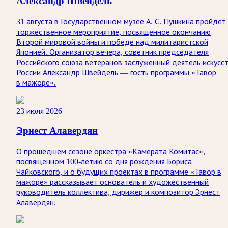
Александр Швейдель
31 августа в Государственном музее А. С. Пушкина пройдет
торжественное мероприятие, посвященное окончанию
Второй мировой войны и победе над милитаристской
Японией. Организатор вечера, советник председателя
Российского союза ветеранов заслуженный деятель искусс
России Александр Швейдель — гость программы «Тавор
в мажоре».
23 июля 2026
Эрнест Алавердян
О прошедшем сезоне оркестра «Камерата Комитас»,
посвященном 100-летию со дня рождения Бориса
Чайковского, и о будущих проектах в программе «Тавор в
мажоре» рассказывает основатель и художественный
руководитель коллектива, дирижер и композитор Эрнест
Алавердян.