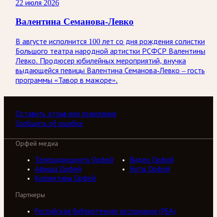
22 июля 2026
Валентина Семанова-Левко
В августе исполнится 100 лет со дня рождения солистки
Большого театра народной артистки РСФСР Валентины
Левко. Продюсер юбилейных мероприятий, внучка
выдающейся певицы Валентина Семанова-Левко – гость
программы «Тавор в мажоре».
Оставить отзыв или пожелание
Сообщить об ошибке
Орфей медиа
Телерадиоцентр Орфей
Видео Орфей
Афиша Орфей
Ноты Орфей
Коллективы Орфей
Партнеры
Российская библиотечная ассоциация (РБА)