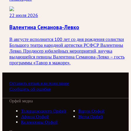
22 июля 2026
Валентина Семанова-Левко
В августе исполнится 100 лет со дня рождения солистки
Большого театра народной артистки РСФСР Валентины
Левко. Продюсер юбилейных мероприятий, внучка
выдающейся певицы Валентина Семанова-Левко – гость
программы «Тавор в мажоре».
Оставить отзыв или пожелание
Сообщить об ошибке
Орфей медиа
Телерадиоцентр Орфей
Видео Орфей
Афиша Орфей
Ноты Орфей
Коллективы Орфей