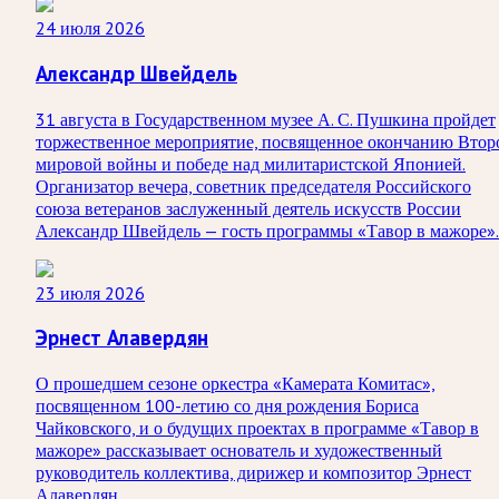
24 июля 2026
Александр Швейдель
31 августа в Государственном музее А. С. Пушкина пройдет
торжественное мероприятие, посвященное окончанию Втор
мировой войны и победе над милитаристской Японией.
Организатор вечера, советник председателя Российского
союза ветеранов заслуженный деятель искусств России
Александр Швейдель — гость программы «Тавор в мажоре».
23 июля 2026
Эрнест Алавердян
О прошедшем сезоне оркестра «Камерата Комитас»,
посвященном 100-летию со дня рождения Бориса
Чайковского, и о будущих проектах в программе «Тавор в
мажоре» рассказывает основатель и художественный
руководитель коллектива, дирижер и композитор Эрнест
Алавердян.