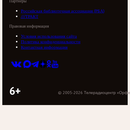
Партнеры
Российская библиотечная ассоциация (РБА)
///ТРАКТ
Правовая информация
Условия использования сайта
Политика конфиденциальности
Контактная информация
6+
©
2005
-
2026
Телерадиоцентр «Орф