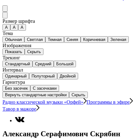
Размер шрифта
А
A
A
Тема
Обычная
Светлая
Темная
Синяя
Коричневая
Зеленая
Изображения
Показать
Скрыть
Трекинг
Стандартный
Средний
Большой
Интервал
Одинарный
Полуторный
Двойной
Гарнитура
Без засечек
С засечками
Вернуть стандартные настройки
Скрыть
Радио классической музыки «Орфей»
Программы в эфире
Тавор в мажоре
Александр Серафимович Скрябин