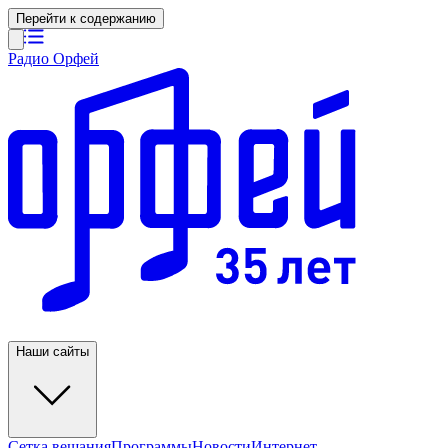
Перейти к содержанию
Радио Орфей
Наши сайты
Сетка вещания
Программы
Новости
Интернет-