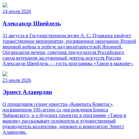
24 июля 2026
Александр Швейдель
31 августа в Государственном музее А. С. Пушкина пройдет
торжественное мероприятие, посвященное окончанию Второй
мировой войны и победе над милитаристской Японией.
Организатор вечера, советник председателя Российского
союза ветеранов заслуженный деятель искусств России
Александр Швейдель — гость программы «Тавор в мажоре».
23 июля 2026
Эрнест Алавердян
О прошедшем сезоне оркестра «Камерата Комитас»,
посвященном 100-летию со дня рождения Бориса
Чайковского, и о будущих проектах в программе «Тавор в
мажоре» рассказывает основатель и художественный
руководитель коллектива, дирижер и композитор Эрнест
Алавердян.