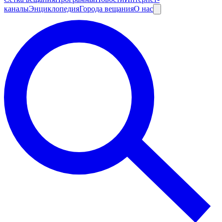
каналы
Энциклопедия
Города вещания
О нас