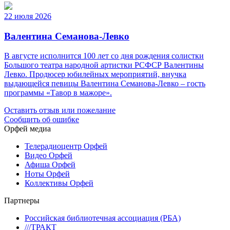
22 июля 2026
Валентина Семанова-Левко
В августе исполнится 100 лет со дня рождения солистки
Большого театра народной артистки РСФСР Валентины
Левко. Продюсер юбилейных мероприятий, внучка
выдающейся певицы Валентина Семанова-Левко – гость
программы «Тавор в мажоре».
Оставить отзыв или пожелание
Сообщить об ошибке
Орфей медиа
Телерадиоцентр Орфей
Видео Орфей
Афиша Орфей
Ноты Орфей
Коллективы Орфей
Партнеры
Российская библиотечная ассоциация (РБА)
///ТРАКТ