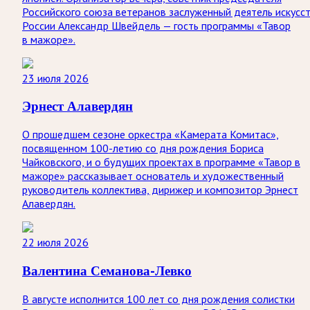
Российского союза ветеранов заслуженный деятель искусс
России Александр Швейдель — гость программы «Тавор
в мажоре».
23 июля 2026
Эрнест Алавердян
О прошедшем сезоне оркестра «Камерата Комитас»,
посвященном 100-летию со дня рождения Бориса
Чайковского, и о будущих проектах в программе «Тавор в
мажоре» рассказывает основатель и художественный
руководитель коллектива, дирижер и композитор Эрнест
Алавердян.
22 июля 2026
Валентина Семанова-Левко
В августе исполнится 100 лет со дня рождения солистки