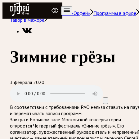
Радио Орфей
Радио классической музыки «Орфей»
Программы в эфире
Тавор в мажоре
Зимние грёзы
3 февраля 2020
В соответствии с требованиями
РАО
нельзя ставить на пау
и перематывать записи программ.
Завтра в Большом зале Московской консерватории
откроется Четвертый фестиваль «Зимние грёзы». Его
организатор, художественный руководитель и непременны
участник — замечательный виолончелист и дирижер Сергей