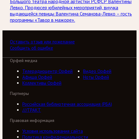
Большого театра народной артистки РСФСР Валентины
Левко. Продюсер юбилейных мероприятий, внучка
выдающейся певицы Валентина Семанова-Левко – гость
программы «Тавор в мажоре».
Оставить отзыв или пожелание
Сообщить об ошибке
Орфей медиа
Телерадиоцентр Орфей
Видео Орфей
Афиша Орфей
Ноты Орфей
Коллективы Орфей
Партнеры
Российская библиотечная ассоциация (РБА)
///ТРАКТ
Правовая информация
Условия использования сайта
Политика конфиденциальности