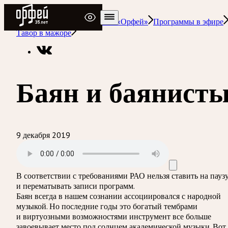
Радио Орфей
Радио классической музыки «Орфей»
Программы в эфире
Тавор в мажоре
Баян и баянист
9 декабря 2019
В соответствии с требованиями
РАО
нельзя ставить на пауз
и перематывать записи программ.
Баян всегда в нашем сознании ассоциировался с народной
музыкой. Но последние годы это богатый тембрами
и виртуозными возможностями инструмент все больше
завоевывает место под солнцем академической музыки. Вот