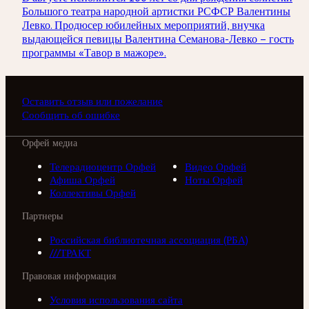
Большого театра народной артистки РСФСР Валентины
Левко. Продюсер юбилейных мероприятий, внучка
выдающейся певицы Валентина Семанова-Левко – гость
программы «Тавор в мажоре».
Оставить отзыв или пожелание
Сообщить об ошибке
Орфей медиа
Телерадиоцентр Орфей
Видео Орфей
Афиша Орфей
Ноты Орфей
Коллективы Орфей
Партнеры
Российская библиотечная ассоциация (РБА)
///ТРАКТ
Правовая информация
Условия использования сайта