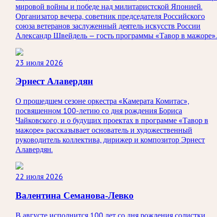
мировой войны и победе над милитаристской Японией.
Организатор вечера, советник председателя Российского
союза ветеранов заслуженный деятель искусств России
Александр Швейдель — гость программы «Тавор в мажоре».
23 июля 2026
Эрнест Алавердян
О прошедшем сезоне оркестра «Камерата Комитас»,
посвященном 100-летию со дня рождения Бориса
Чайковского, и о будущих проектах в программе «Тавор в
мажоре» рассказывает основатель и художественный
руководитель коллектива, дирижер и композитор Эрнест
Алавердян.
22 июля 2026
Валентина Семанова-Левко
В августе исполнится 100 лет со дня рождения солистки