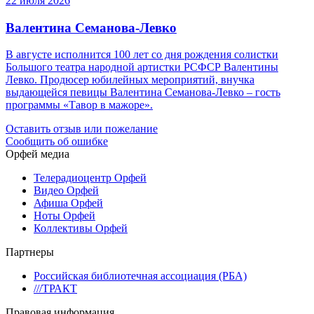
22 июля 2026
Валентина Семанова-Левко
В августе исполнится 100 лет со дня рождения солистки
Большого театра народной артистки РСФСР Валентины
Левко. Продюсер юбилейных мероприятий, внучка
выдающейся певицы Валентина Семанова-Левко – гость
программы «Тавор в мажоре».
Оставить отзыв или пожелание
Сообщить об ошибке
Орфей медиа
Телерадиоцентр Орфей
Видео Орфей
Афиша Орфей
Ноты Орфей
Коллективы Орфей
Партнеры
Российская библиотечная ассоциация (РБА)
///ТРАКТ
Правовая информация