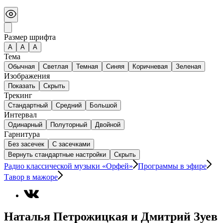
Размер шрифта
А
A
A
Тема
Обычная
Светлая
Темная
Синяя
Коричневая
Зеленая
Изображения
Показать
Скрыть
Трекинг
Стандартный
Средний
Большой
Интервал
Одинарный
Полуторный
Двойной
Гарнитура
Без засечек
С засечками
Вернуть стандартные настройки
Скрыть
Радио классической музыки «Орфей»
Программы в эфире
Тавор в мажоре
Наталья Петрожицкая и Дмитрий Зуев