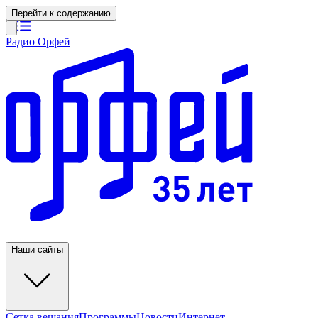
Перейти к содержанию
Радио Орфей
Наши сайты
Сетка вещания
Программы
Новости
Интернет-