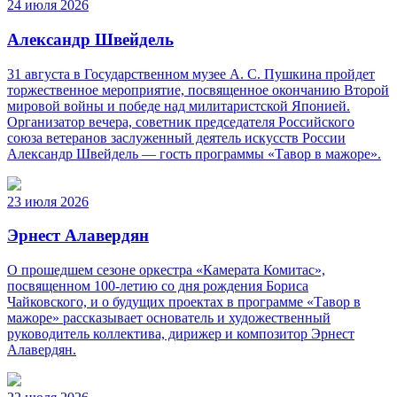
24 июля 2026
Александр Швейдель
31 августа в Государственном музее А. С. Пушкина пройдет
торжественное мероприятие, посвященное окончанию Второй
мировой войны и победе над милитаристской Японией.
Организатор вечера, советник председателя Российского
союза ветеранов заслуженный деятель искусств России
Александр Швейдель — гость программы «Тавор в мажоре».
23 июля 2026
Эрнест Алавердян
О прошедшем сезоне оркестра «Камерата Комитас»,
посвященном 100-летию со дня рождения Бориса
Чайковского, и о будущих проектах в программе «Тавор в
мажоре» рассказывает основатель и художественный
руководитель коллектива, дирижер и композитор Эрнест
Алавердян.