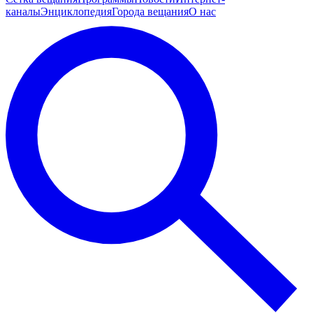
каналы
Энциклопедия
Города вещания
О нас