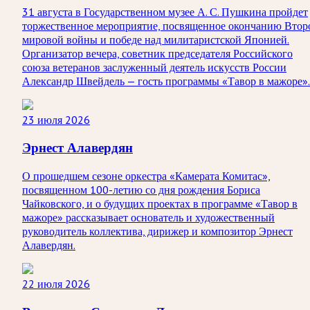
31 августа в Государственном музее А. С. Пушкина пройдет
торжественное мероприятие, посвященное окончанию Втор
мировой войны и победе над милитаристской Японией.
Организатор вечера, советник председателя Российского
союза ветеранов заслуженный деятель искусств России
Александр Швейдель — гость программы «Тавор в мажоре».
23 июля 2026
Эрнест Алавердян
О прошедшем сезоне оркестра «Камерата Комитас»,
посвященном 100-летию со дня рождения Бориса
Чайковского, и о будущих проектах в программе «Тавор в
мажоре» рассказывает основатель и художественный
руководитель коллектива, дирижер и композитор Эрнест
Алавердян.
22 июля 2026