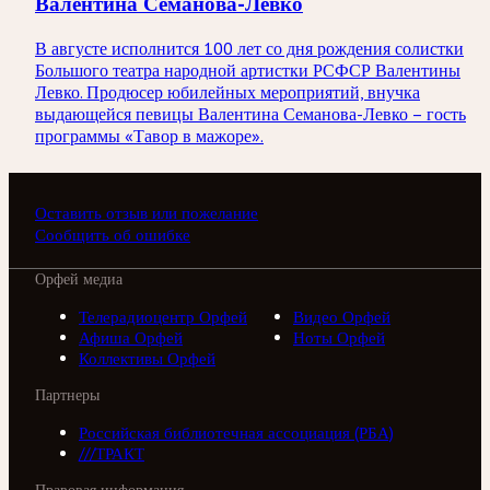
Валентина Семанова-Левко
В августе исполнится 100 лет со дня рождения солистки
Большого театра народной артистки РСФСР Валентины
Левко. Продюсер юбилейных мероприятий, внучка
выдающейся певицы Валентина Семанова-Левко – гость
программы «Тавор в мажоре».
Оставить отзыв или пожелание
Сообщить об ошибке
Орфей медиа
Телерадиоцентр Орфей
Видео Орфей
Афиша Орфей
Ноты Орфей
Коллективы Орфей
Партнеры
Российская библиотечная ассоциация (РБА)
///ТРАКТ