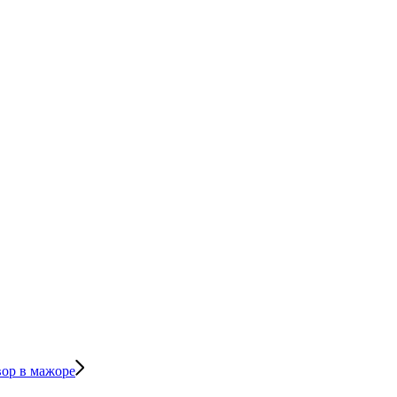
вор в мажоре