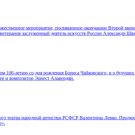
торжественное мероприятие, посвященное окончанию Второй мир
а ветеранов заслуженный деятель искусств России Александр Шв
м 100-летию со дня рождения Бориса Чайковского, и о будущих 
ер и композитор Эрнест Алавердян.
льшого театра народной артистки РСФСР Валентины Левко. Про
е».