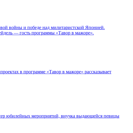
овой войны и победе над милитаристской Японией.
ейдель — гость программы «Тавор в мажоре».
проектах в программе «Тавор в мажоре» рассказывает
дюсер юбилейных мероприятий, внучка выдающейся певицы