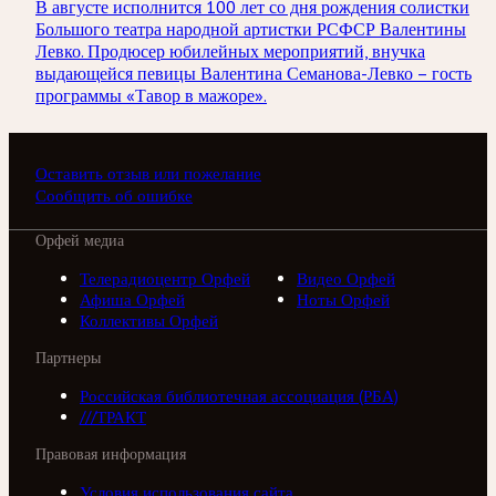
В августе исполнится 100 лет со дня рождения солистки
Большого театра народной артистки РСФСР Валентины
Левко. Продюсер юбилейных мероприятий, внучка
выдающейся певицы Валентина Семанова-Левко – гость
программы «Тавор в мажоре».
Оставить отзыв или пожелание
Сообщить об ошибке
Орфей медиа
Телерадиоцентр Орфей
Видео Орфей
Афиша Орфей
Ноты Орфей
Коллективы Орфей
Партнеры
Российская библиотечная ассоциация (РБА)
///ТРАКТ
Правовая информация
Условия использования сайта