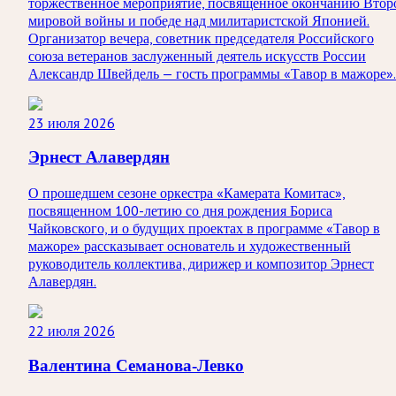
торжественное мероприятие, посвященное окончанию Втор
мировой войны и победе над милитаристской Японией.
Организатор вечера, советник председателя Российского
союза ветеранов заслуженный деятель искусств России
Александр Швейдель — гость программы «Тавор в мажоре».
23 июля 2026
Эрнест Алавердян
О прошедшем сезоне оркестра «Камерата Комитас»,
посвященном 100-летию со дня рождения Бориса
Чайковского, и о будущих проектах в программе «Тавор в
мажоре» рассказывает основатель и художественный
руководитель коллектива, дирижер и композитор Эрнест
Алавердян.
22 июля 2026
Валентина Семанова-Левко