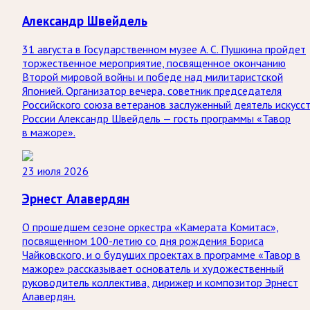
Александр Швейдель
31 августа в Государственном музее А. С. Пушкина пройдет
торжественное мероприятие, посвященное окончанию
Второй мировой войны и победе над милитаристской
Японией. Организатор вечера, советник председателя
Российского союза ветеранов заслуженный деятель искусс
России Александр Швейдель — гость программы «Тавор
в мажоре».
23 июля 2026
Эрнест Алавердян
О прошедшем сезоне оркестра «Камерата Комитас»,
посвященном 100-летию со дня рождения Бориса
Чайковского, и о будущих проектах в программе «Тавор в
мажоре» рассказывает основатель и художественный
руководитель коллектива, дирижер и композитор Эрнест
Алавердян.