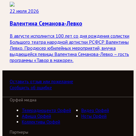
22 июля 2026
Валентина Семанова-Левко
В августе исполнится 100 лет со дня рождения солистки
Большого театра народной артистки РСФСР Валентины
Левко. Продюсер юбилейных мероприятий, внучка
выдающейся певицы Валентина Семанова-Левко – гость
программы «Тавор в мажоре».
Оставить отзыв или пожелание
Сообщить об ошибке
Орфей медиа
Телерадиоцентр Орфей
Видео Орфей
Афиша Орфей
Ноты Орфей
Коллективы Орфей
Партнеры