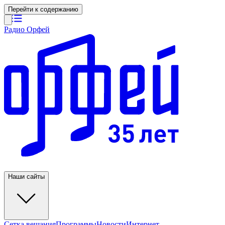
Перейти к содержанию
Радио Орфей
Наши сайты
Сетка вещания
Программы
Новости
Интернет-