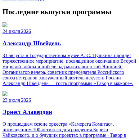
Последние выпуски программы
24 июля 2026
Александр Швейдель
31 августа в Государственном музее А. С. Пушкина пройдет
торжественное мероприятие, посвященное окончанию Второй
мировой войны и победе над милитаристской Японией.
Организатор вечера, советник председателя Российского
союза ветеранов заслуженный деятель искусств России
Александр Швейдель — гость программы «Тавор в мажоре».
23 июля 2026
Эрнест Алавердян
О прошедшем сезоне оркестра «Камерата Комитас»,
посвященном 100-летию со дня рождения Бориса
Чайковского, и о будущих проектах в программе «Тавор в