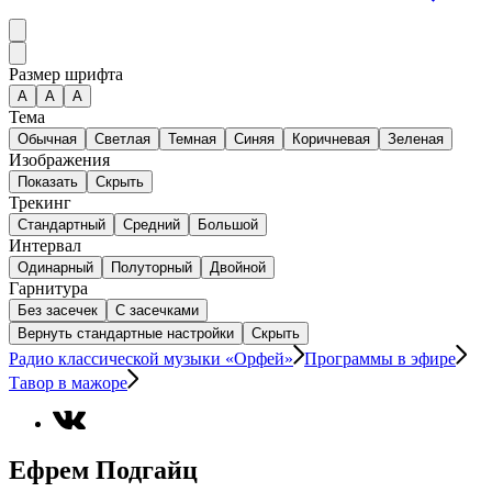
Размер шрифта
А
A
A
Тема
Обычная
Светлая
Темная
Синяя
Коричневая
Зеленая
Изображения
Показать
Скрыть
Трекинг
Стандартный
Средний
Большой
Интервал
Одинарный
Полуторный
Двойной
Гарнитура
Без засечек
С засечками
Вернуть стандартные настройки
Скрыть
Радио классической музыки «Орфей»
Программы в эфире
Тавор в мажоре
Ефрем Подгайц