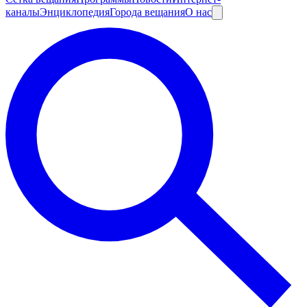
каналы
Энциклопедия
Города вещания
О нас