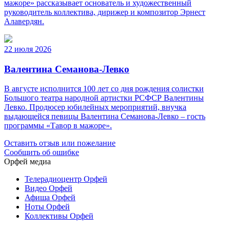
мажоре» рассказывает основатель и художественный
руководитель коллектива, дирижер и композитор Эрнест
Алавердян.
22 июля 2026
Валентина Семанова-Левко
В августе исполнится 100 лет со дня рождения солистки
Большого театра народной артистки РСФСР Валентины
Левко. Продюсер юбилейных мероприятий, внучка
выдающейся певицы Валентина Семанова-Левко – гость
программы «Тавор в мажоре».
Оставить отзыв или пожелание
Сообщить об ошибке
Орфей медиа
Телерадиоцентр Орфей
Видео Орфей
Афиша Орфей
Ноты Орфей
Коллективы Орфей