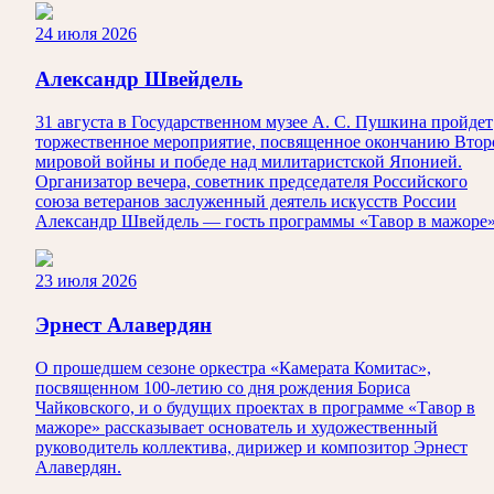
24 июля 2026
Александр Швейдель
31 августа в Государственном музее А. С. Пушкина пройдет
торжественное мероприятие, посвященное окончанию Втор
мировой войны и победе над милитаристской Японией.
Организатор вечера, советник председателя Российского
союза ветеранов заслуженный деятель искусств России
Александр Швейдель — гость программы «Тавор в мажоре»
23 июля 2026
Эрнест Алавердян
О прошедшем сезоне оркестра «Камерата Комитас»,
посвященном 100-летию со дня рождения Бориса
Чайковского, и о будущих проектах в программе «Тавор в
мажоре» рассказывает основатель и художественный
руководитель коллектива, дирижер и композитор Эрнест
Алавердян.