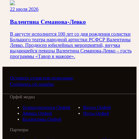
22 июля 2026
Валентина Семанова-Левко
В августе исполнится 100 лет со дня рождения солистки
Большого театра народной артистки РСФСР Валентины
Левко. Продюсер юбилейных мероприятий, внучка
выдающейся певицы Валентина Семанова-Левко – гость
программы «Тавор в мажоре».
Оставить отзыв или пожелание
Сообщить об ошибке
Орфей медиа
Телерадиоцентр Орфей
Видео Орфей
Афиша Орфей
Ноты Орфей
Коллективы Орфей
Партнеры